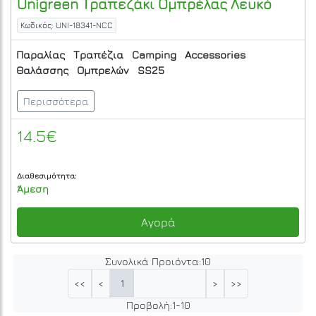
Unigreen
Τραπεζάκι Ομπρέλας Λευκό
Κωδικός: UNI-18341-NCC
Παραλίας
Τραπέζια
Camping
Accessories
Θαλάσσης
Ομπρελών
SS25
Περισσότερα
14.5€
Διαθεσιμότητα:
Άμεση
Αγορά
Συνολικά Προιόντα:
10
1
<<
<
>
>>
Προβολή:
1
-
10