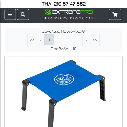
ΤΗΛ: 210 57 47 562
Συνολικά Προιόντα:
10
1
<<
<
>
>>
Προβολή:
1
-
10