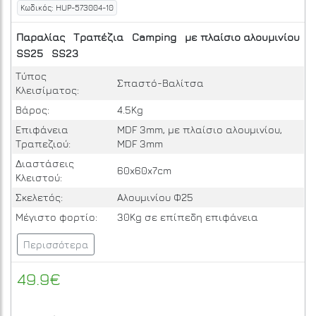
Κωδικός: HUP-573004-10
Παραλίας
Τραπέζια
Camping
με πλαίσιο αλουμινίου
SS25
SS23
Τύπος
Σπαστό-Βαλίτσα
Κλεισίματος:
Βάρος:
4.5Kg
Επιφάνεια
MDF 3mm, με πλαίσιο αλουμινίου,
Τραπεζιού:
MDF 3mm
Διαστάσεις
60x60x7cm
Κλειστού:
Σκελετός:
Αλουμινίου Φ25
Μέγιστο φορτίο:
30Kg σε επίπεδη επιφάνεια
Περισσότερα
49.9€