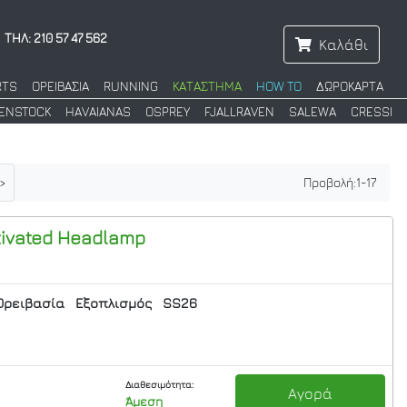
ΤΗΛ: 210 57 47 562
Καλάθι
RTS
ΟΡΕΙΒΑΣΙΑ
RUNNING
ΚΑΤΑΣΤΗΜΑ
HOW TO
ΔΩΡΟΚΑΡΤΑ
KENSTOCK
HAVAIANAS
OSPREY
FJALLRAVEN
SALEWA
CRESSI
>
Προβολή:
1
-
17
tivated Headlamp
Ορειβασία
Εξοπλισμός
SS26
Διαθεσιμότητα:
Αγορά
Άμεση