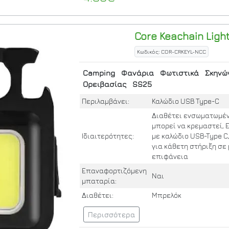
Core
Keachain Ligh
Κωδικός: COR-CRKEYL-NCC
Camping
Φανάρια
Φωτιστικά
Σκηνώ
Ορειβασίας
SS25
Περιλαμβάνει:
Καλώδιο USB Type-C
Διαθέτει ενσωματωμένο
μπορεί να κρεμαστεί,
Ιδιαιτερότητες:
με καλώδιο USB-Type C
για κάθετη στήριξη σε
επιφάνεια
Επαναφορτιζόμενη
Ναι
μπαταρία:
Διαθέτει:
Μπρελόκ
Περισσότερα