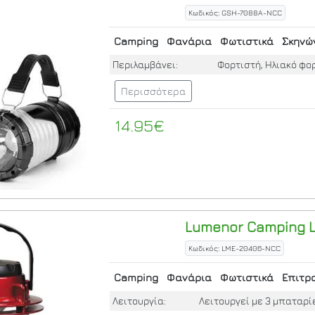
Κωδικός: GSH-7088A-NCC
Camping
Φανάρια
Φωτιστικά
Σκηνώ
Περιλαμβάνει:
Φορτιστή, Ηλιακό φο
Περισσότερα
14.95€
Lumenor
Camping L
Κωδικός: LME-20406-NCC
Camping
Φανάρια
Φωτιστικά
Επιτρ
Λειτουργία:
Λειτουργεί με 3 μπαταρί