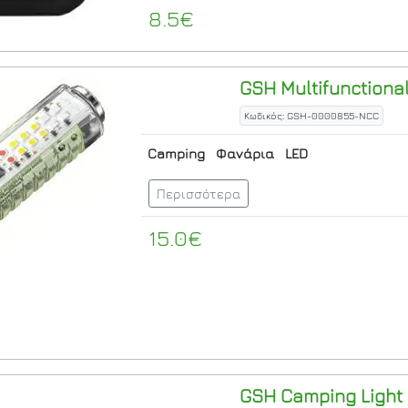
8.5€
GSH
Multifunctiona
Κωδικός: GSH-0000855-NCC
Camping
Φανάρια
LED
Περισσότερα
15.0€
GSH
Camping Light