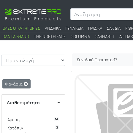
ΟΛΕΣ ΟΙ ΚΑΤΗΓΟΡΙΕΣ
ΑΝΔΡΙΚΑ
ΓΥΝΑΙΚΕΙΑ
ΠΑΙΔΙΚΑ
ΣΑΚΙΔΙΑ
FIS
ΟΛΑ ΤΑ BRAND
THE NORTH FACE
COLUMBIA
CARHARTT
ADIDAS
Συνολικά Προιόντα:
17
Φανάρια
Διαθεσιμότητα
14
Άμεση
3
Κατόπιν