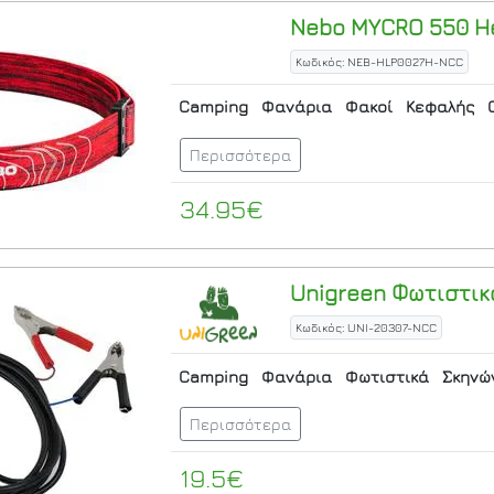
Nebo
MYCRO 550 H
Κωδικός: NEB-HLP0027H-NCC
Camping
Φανάρια
Φακοί
Κεφαλής
Περισσότερα
34.95€
Unigreen
Φωτιστικό
Κωδικός: UNI-20307-NCC
Camping
Φανάρια
Φωτιστικά
Σκηνώ
Περισσότερα
19.5€