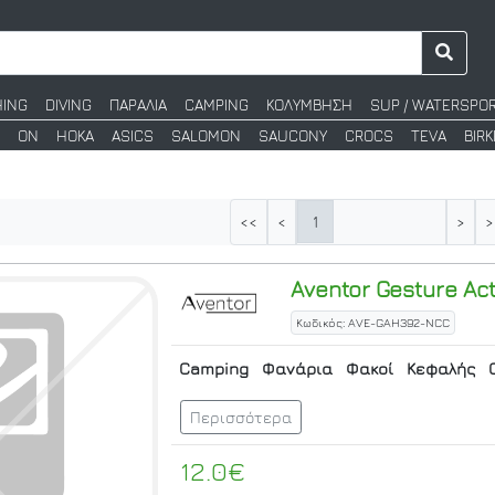
HING
DIVING
ΠΑΡΑΛΙΑ
CAMPING
ΚΟΛΥΜΒΗΣΗ
SUP / WATERSPO
ON
HOKA
ASICS
SALOMON
SAUCONY
CROCS
TEVA
BIR
1
<<
<
>
>
Aventor
Gesture Ac
Κωδικός: AVE-GAH392-NCC
Camping
Φανάρια
Φακοί
Κεφαλής
Περισσότερα
12.0€