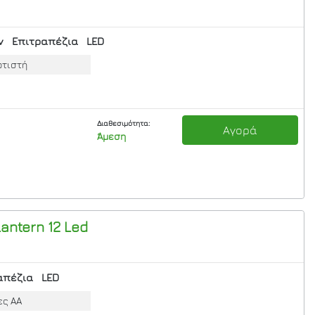
ν
Επιτραπέζια
LED
ρτιστή
Διαθεσιμότητα:
Αγορά
Άμεση
antern 12 Led
απέζια
LED
ες ΑΑ