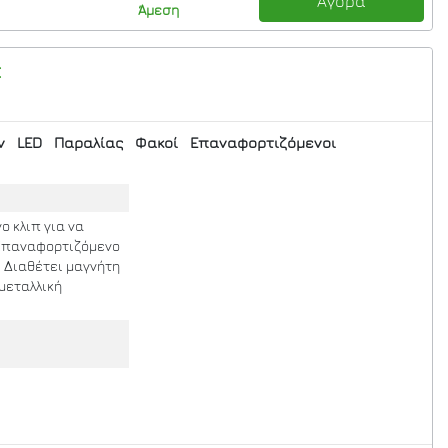
Αγορά
Άμεση
t
ν
LED
Παραλίας
Φακοί
Επαναφορτιζόμενοι
 κλιπ για να
 Επαναφορτιζόμενο
, Διαθέτει μαγνήτη
 μεταλλική