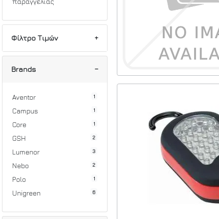
παραγγελίας
Φίλτρο Τιμών
Min
Max
Brands
1
Aventor
1
Campus
1
Core
2
GSH
3
Lumenor
2
Nebo
1
Polo
6
Unigreen