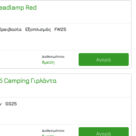
eadlamp Red
Ορειβασία
Εξοπλισμός
FW25
Διαθεσιμότητα:
Αγορά
Άμεση
 Camping Γιρλάντα
ν
SS25
Διαθεσιμότητα:
Αγορά