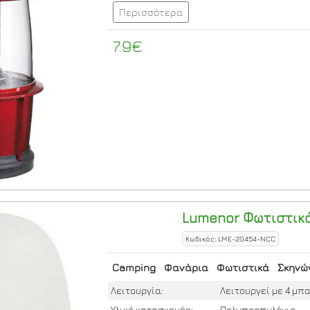
Περισσότερα
7.9€
Lumenor
Φωτιστικό
Κωδικός: LME-20454-NCC
Camping
Φανάρια
Φωτιστικά
Σκηνώ
Λειτουργία:
Λειτουργεί με 4 μπ
Υλικό κατασκευής:
Πολυπροπυλένιο