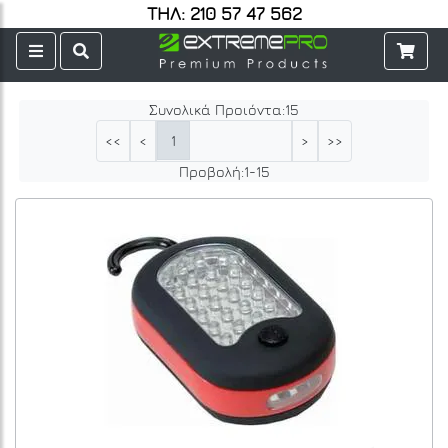
ΤΗΛ: 210 57 47 562
Συνολικά Προιόντα:
15
1
<<
<
>
>>
Προβολή:
1
-
15