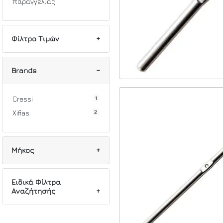
παραγγελίας
Φίλτρο Τιμών
Min
Max
Brands
1
Cressi
2
Xifias
Μήκος
1
11cm
Ειδικά Φίλτρα
Αναζήτησής
1
18cm
1
21cm
3
Inox