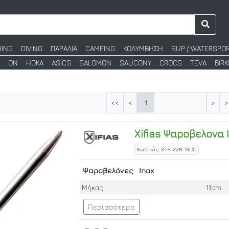
HING
DIVING
ΠΑΡΑΛΙΑ
CAMPING
ΚΟΛΥΜΒΗΣΗ
SUP / WATERSPO
ON
HOKA
ASICS
SALOMON
SAUCONY
CROCS
TEVA
BIR
1
<<
<
>
>
Xifias
Ψαροβελονα I
Κωδικός: XTP-228-NCC
Ψαροβελόνες
Inox
Μήκος:
11cm
Περισσότερα