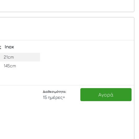
ς
Inox
21cm
145cm
Διαθεσιμότητα:
Αγορά
15 ημέρες+