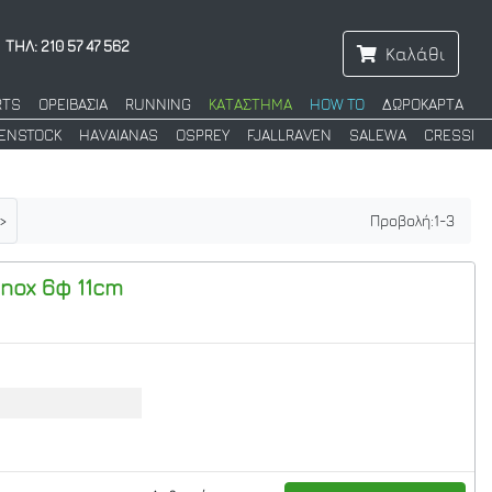
ΤΗΛ: 210 57 47 562
Καλάθι
RTS
ΟΡΕΙΒΑΣΙΑ
RUNNING
ΚΑΤΑΣΤΗΜΑ
HOW TO
ΔΩΡΟΚΑΡΤΑ
KENSTOCK
HAVAIANAS
OSPREY
FJALLRAVEN
SALEWA
CRESSI
>
Προβολή:
1
-
3
nox 6φ 11cm