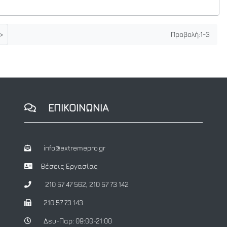
>
Προβολή:
1
-
3
ΕΠΙΚΟΙΝΩΝΙΑ
info@extremepro.gr
Θέσεις Εργασίας
210 57 47 562
,
210 57 73 142
210 57 73 143
Δευ-Παρ: 09:00-21:00