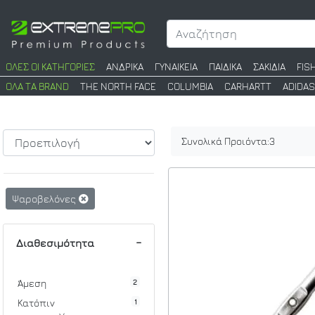
ΟΛΕΣ ΟΙ ΚΑΤΗΓΟΡΙΕΣ
ΑΝΔΡΙΚΑ
ΓΥΝΑΙΚΕΙΑ
ΠΑΙΔΙΚΑ
ΣΑΚΙΔΙΑ
FIS
ΟΛΑ ΤΑ BRAND
THE NORTH FACE
COLUMBIA
CARHARTT
ADIDAS
Συνολικά Προιόντα:
3
Ψαροβελόνες
Διαθεσιμότητα
2
Άμεση
1
Κατόπιν