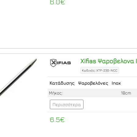
6.0€
Xifias
Ψαροβελονα I
Κωδικός: XTP-230-NCC
Κατάδυσης
Ψαροβελόνες
Inox
Μήκος:
18cm
Περισσότερα
6.5€