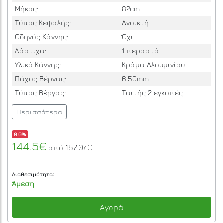
Μήκος:
82cm
Τύπος Κεφαλής:
Ανοικτή
Οδηγός Κάννης:
Όχι
Λάστιχα:
1 περαστό
Υλικό Κάννης:
Κράμα Αλουμινίου
Πάχος Βέργας:
6.50mm
Τύπος Βέργας:
Ταϊτής 2 εγκοπές
Περισσότερα
8.0%
144.5€
157.07€
από
Διαθεσιμότητα:
Άμεση
Αγορά