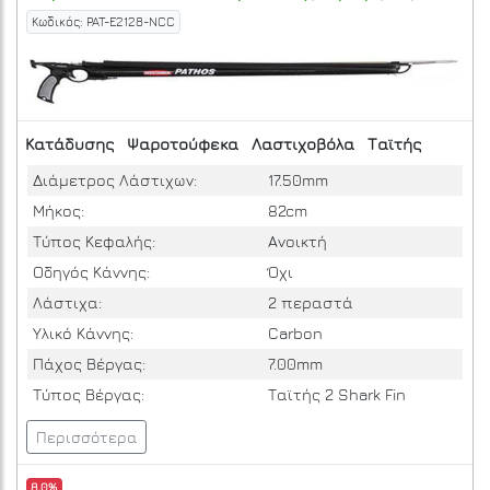
Κωδικός: PAT-E2128-NCC
Κατάδυσης
Ψαροτούφεκα
Λαστιχοβόλα
Ταϊτής
Διάμετρος Λάστιχων:
17.50mm
Μήκος:
82cm
Τύπος Κεφαλής:
Ανοικτή
Οδηγός Κάννης:
Όχι
Λάστιχα:
2 περαστά
Υλικό Κάννης:
Carbon
Πάχος Βέργας:
7.00mm
Τύπος Βέργας:
Ταϊτής 2 Shark Fin
Περισσότερα
8.0%