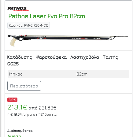
Pathos
Laser Evo Pro 82cm
Κωδικός: PAT-E1720-NCC
Κατάδυσης
Ψαροτούφεκα
Λαστιχοβόλα
Ταϊτής
SS25
Μήκος:
82cm
Περισσότερα
8.0%
213.1€
231.63€
από
ή €
19,34
/μήνα σε
"12"
δόσεις
Διαθεσιμότητα:
Άμεση