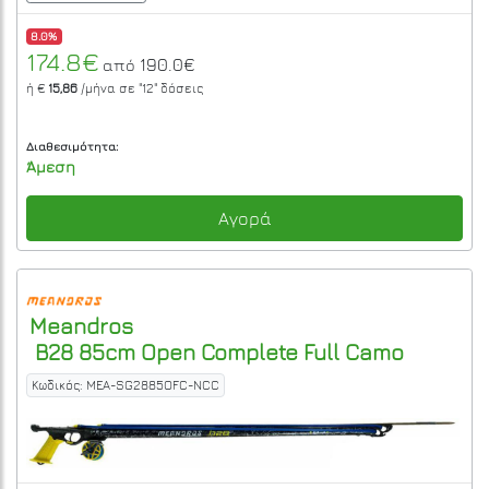
8.0%
174.8€
190.0€
από
ή €
15,86
/μήνα σε
"12"
δόσεις
Διαθεσιμότητα:
Άμεση
Αγορά
Meandros
B28 85cm Open Complete Full Camo
Κωδικός: MEA-SG2885OFC-NCC