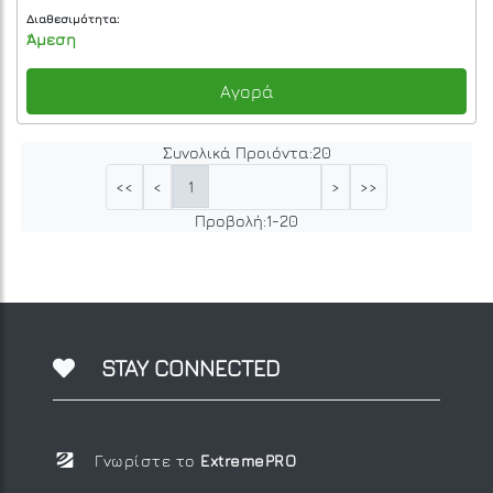
Διαθεσιμότητα:
Άμεση
Αγορά
Συνολικά Προιόντα:
20
1
<<
<
>
>>
Προβολή:
1
-
20
STAY CONNECTED
Γνωρίστε το
ExtremePRO