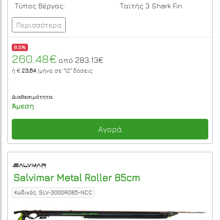
Τύπος Βέργας:
Ταϊτής 3 Shark Fin
Περισσότερα
8.0%
260.48€
283.13€
από
ή €
23,64
/μήνα σε
"12"
δόσεις
Διαθεσιμότητα:
Άμεση
Αγορά
Salvimar
Metal Roller 85cm
Κωδικός: SLV-3000R085-NCC