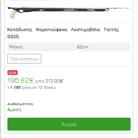
Κατάδυσης
Ψαροτούφεκα
Λαστιχοβόλα
Ταϊτής
SS25
Μήκος:
82cm
Περισσότερα
8.0%
196.82€
213.93€
από
ή €
17,86
/μήνα σε
"12"
δόσεις
Διαθεσιμότητα:
Άμεση
Αγορά