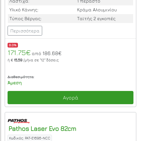
Λάστιχα:
1 περαστό
Υλικό Κάννης:
Κράμα Αλουμινίου
Τύπος Βέργας:
Ταϊτής 2 εγκοπές
Περισσότερα
8.0%
171.75€
186.68€
από
ή €
15,59
/μήνα σε
"12"
δόσεις
Διαθεσιμότητα:
Άμεση
Αγορά
Pathos
Laser Evo 82cm
Κωδικός: PAT-E1696-NCC