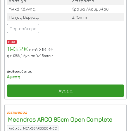
Λάστιχα:
2 περαστά
Υλικό Κάννης:
Κράμα Αλουμινίου
Πάχος Βέργας:
6.75mm
Περισσότερα
8.0%
193.2€
210.0€
από
ή €
17,53
/μήνα σε
"12"
δόσεις
Διαθεσιμότητα:
Άμεση
Αγορά
Meandros
ARGO 85cm Open Complete
Κωδικός: MEA-SGAR85OC-NCC