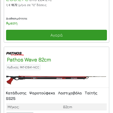
ή €
18,72
/μήνα σε
"12"
δόσεις
Διαθεσιμότητα:
Άμεση
Αγορά
Pathos
Wave 82cm
Κωδικός: PAT-E1841-NCC
Κατάδυσης
Ψαροτούφεκα
Λαστιχοβόλα
Ταϊτής
SS25
Μήκος:
82cm