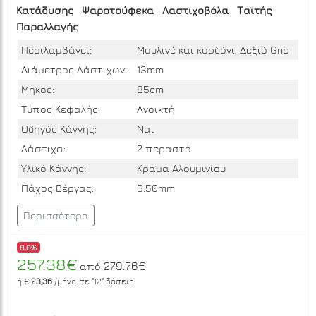
Κατάδυσης
Ψαροτούφεκα
Λαστιχοβόλα
Ταϊτής
Παραλλαγής
Περιλαμβάνει:
Μουλινέ και κορδόνι, Δεξιό Grip
Διάμετρος Λάστιχων:
13mm
Μήκος:
85cm
Τύπος Κεφαλής:
Ανοικτή
Οδηγός Κάννης:
Ναι
Λάστιχα:
2 περαστά
Υλικό Κάννης:
Κράμα Αλουμινίου
Πάχος Βέργας:
6.50mm
Περισσότερα
8.0%
257.38€
279.76€
από
ή €
23,36
/μήνα σε
"12"
δόσεις