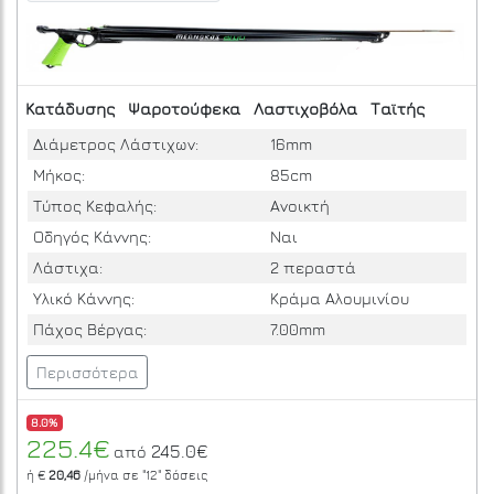
Κατάδυσης
Ψαροτούφεκα
Λαστιχοβόλα
Ταϊτής
Διάμετρος Λάστιχων:
16mm
Μήκος:
85cm
Τύπος Κεφαλής:
Ανοικτή
Οδηγός Κάννης:
Ναι
Λάστιχα:
2 περαστά
Υλικό Κάννης:
Κράμα Αλουμινίου
Πάχος Βέργας:
7.00mm
Περισσότερα
8.0%
225.4€
245.0€
από
ή €
20,46
/μήνα σε
"12"
δόσεις