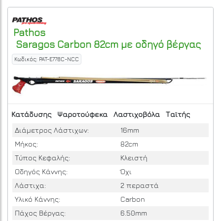
Pathos
Saragos Carbon 82cm με οδηγό βέργας
Κωδικός: PAT-E778C-NCC
Κατάδυσης
Ψαροτούφεκα
Λαστιχοβόλα
Ταϊτής
Διάμετρος Λάστιχων:
16mm
Μήκος:
82cm
Τύπος Κεφαλής:
Κλειστή
Οδηγός Κάννης:
Όχι
Λάστιχα:
2 περαστά
Υλικό Κάννης:
Carbon
Πάχος Βέργας:
6.50mm