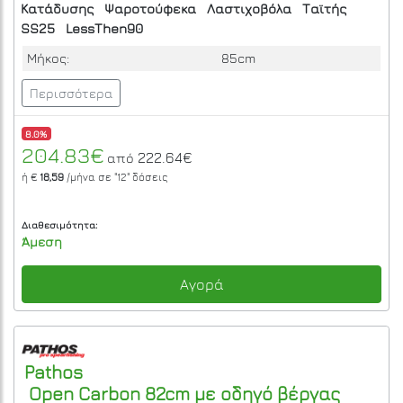
Κατάδυσης
Ψαροτούφεκα
Λαστιχοβόλα
Ταϊτής
SS25
LessThen90
Μήκος:
85cm
Περισσότερα
8.0%
204.83€
222.64€
από
ή €
18,59
/μήνα σε
"12"
δόσεις
Διαθεσιμότητα:
Άμεση
Αγορά
Pathos
Open Carbon 82cm με οδηγό βέργας