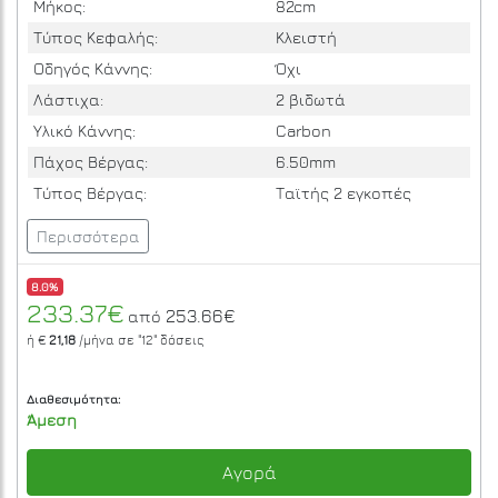
Μήκος:
82cm
Τύπος Κεφαλής:
Κλειστή
Οδηγός Κάννης:
Όχι
Λάστιχα:
2 βιδωτά
Υλικό Κάννης:
Carbon
Πάχος Βέργας:
6.50mm
Τύπος Βέργας:
Ταϊτής 2 εγκοπές
Περισσότερα
8.0%
233.37€
253.66€
από
ή €
21,18
/μήνα σε
"12"
δόσεις
Διαθεσιμότητα:
Άμεση
Αγορά