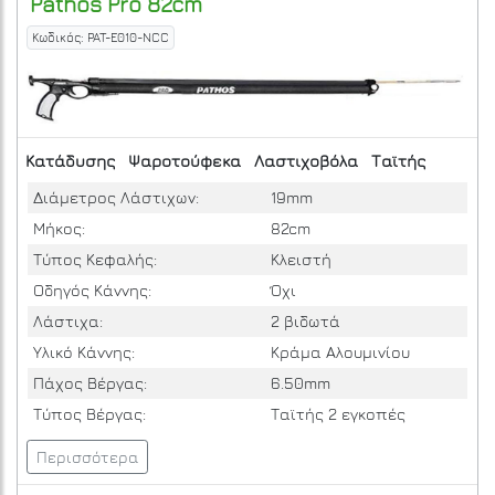
Pathos
Pro 82cm
Κωδικός: PAT-E010-NCC
Κατάδυσης
Ψαροτούφεκα
Λαστιχοβόλα
Ταϊτής
Διάμετρος Λάστιχων:
19mm
Μήκος:
82cm
Τύπος Κεφαλής:
Κλειστή
Οδηγός Κάννης:
Όχι
Λάστιχα:
2 βιδωτά
Υλικό Κάννης:
Κράμα Αλουμινίου
Πάχος Βέργας:
6.50mm
Τύπος Βέργας:
Ταϊτής 2 εγκοπές
Περισσότερα