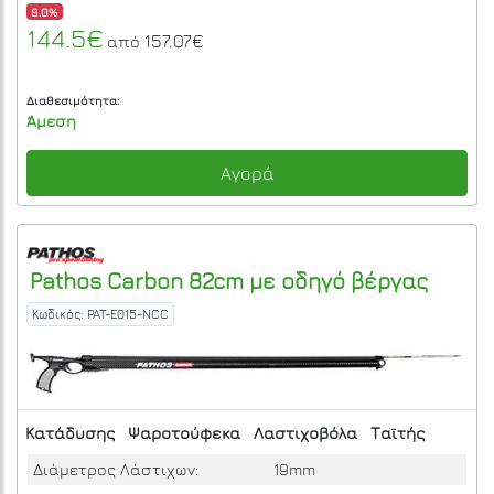
8.0%
144.5€
157.07€
από
Διαθεσιμότητα:
Άμεση
Αγορά
Pathos
Carbon 82cm με οδηγό βέργας
Κωδικός: PAT-E015-NCC
Κατάδυσης
Ψαροτούφεκα
Λαστιχοβόλα
Ταϊτής
Διάμετρος Λάστιχων:
19mm