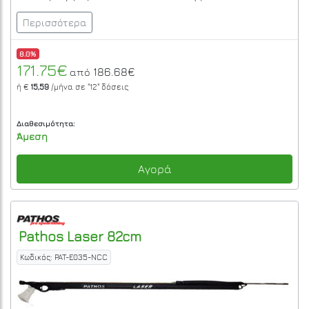
Περισσότερα
8.0%
171.75€
186.68€
από
ή €
15,59
/μήνα σε
"12"
δόσεις
Διαθεσιμότητα:
Άμεση
Αγορά
Pathos
Laser 82cm
Κωδικός: PAT-E035-NCC