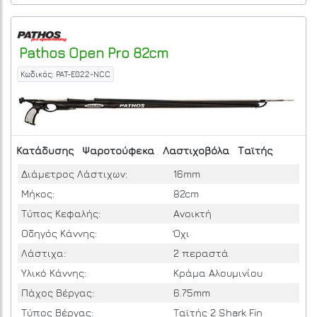
Pathos
Open Pro 82cm
Κωδικός: PAT-E022-NCC
Κατάδυσης
Ψαροτούφεκα
Λαστιχοβόλα
Ταϊτής
Διάμετρος Λάστιχων:
16mm
Μήκος:
82cm
Τύπος Κεφαλής:
Ανοικτή
Οδηγός Κάννης:
Όχι
Λάστιχα:
2 περαστά
Υλικό Κάννης:
Κράμα Αλουμινίου
Πάχος Βέργας:
6.75mm
Τύπος Βέργας:
Ταϊτής 2 Shark Fin