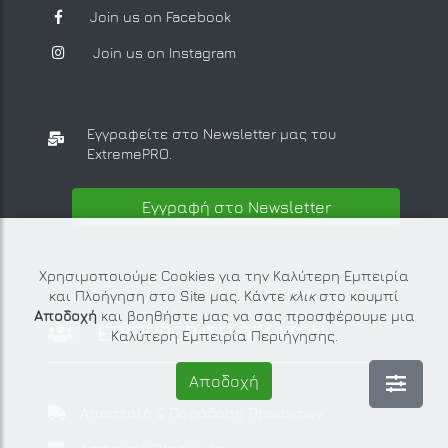
Join us on Facebook
Join us on Instagram
Εγγραφείτε στο Newsletter μας
του
ExtremePRO.
Εγγραφή στο Newsletter
Χρησιμοποιούμε Cookies για την Καλύτερη Εμπειρία
και Πλοήγηση στο Site μας. Κάντε
κλικ
στο κουμπί
Αποδοχή
και βοηθήστε μας να σας προσφέρουμε μια
ΕΞΥΠΗΡΕΤΗΣΗ ΠΕΛΑΤΩΝ
Καλύτερη Εμπειρία Περιήγησης.
Αποδοχή
Αποστολή & Παράδοση Προϊοντων