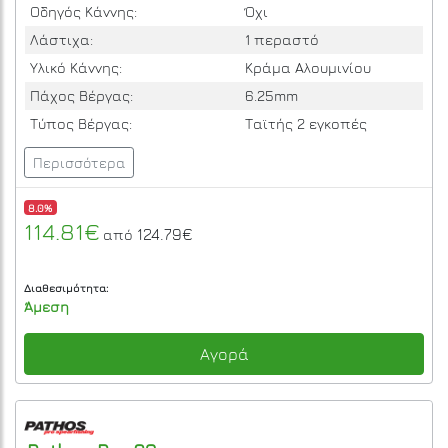
Οδηγός Κάννης:
Όχι
Λάστιχα:
1 περαστό
Υλικό Κάννης:
Κράμα Αλουμινίου
Πάχος Βέργας:
6.25mm
Τύπος Βέργας:
Ταϊτής 2 εγκοπές
Περισσότερα
8.0%
114.81€
124.79€
από
Διαθεσιμότητα:
Άμεση
Αγορά