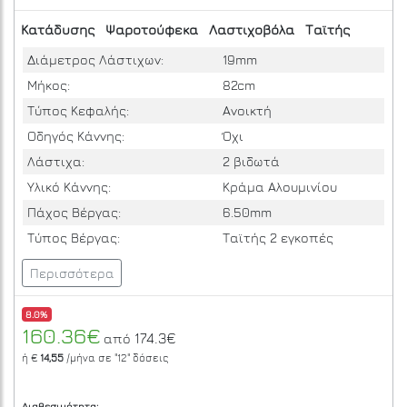
Κατάδυσης
Ψαροτούφεκα
Λαστιχοβόλα
Ταϊτής
Διάμετρος Λάστιχων:
19mm
Μήκος:
82cm
Τύπος Κεφαλής:
Ανοικτή
Οδηγός Κάννης:
Όχι
Λάστιχα:
2 βιδωτά
Υλικό Κάννης:
Κράμα Αλουμινίου
Πάχος Βέργας:
6.50mm
Τύπος Βέργας:
Ταϊτής 2 εγκοπές
Περισσότερα
8.0%
160.36€
174.3€
από
ή €
14,55
/μήνα σε
"12"
δόσεις
Διαθεσιμότητα: