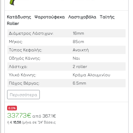
Κατάδυσης
Ψαροτούφεκα
Λαστιχοβόλα
Ταϊτής
Roller
Διάμετρος Λάστιχων:
16mm
Μήκος:
85cm
Τύπος Κεφαλής:
Ανοικτή
Οδηγός Κάννης:
Ναι
Λάστιχα:
2 roller
Υλικό Κάννης:
Κράμα Αλουμινίου
Πάχος Βέργας:
6.5mm
Περισσότερα
8.0%
337.73€
367.1€
από
ή €
16,58
/μήνα σε
"24"
δόσεις