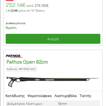
252.14€
274.06€
από
ή €
22,88
/μήνα σε
"12"
δόσεις
Διαθεσιμότητα:
Άμεση
Αγορά
Pathos
Open 82cm
Κωδικός: PAT-E743-NCC
Κατάδυσης
Ψαροτούφεκα
Λαστιχοβόλα
Ταϊτής
Διάμετρος Λάστιχων:
19mm