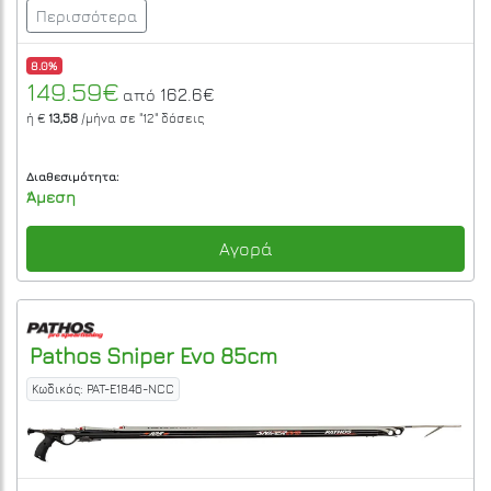
Περισσότερα
8.0%
149.59€
162.6€
από
ή €
13,58
/μήνα σε
"12"
δόσεις
Διαθεσιμότητα:
Άμεση
Αγορά
Pathos
Sniper Evo 85cm
Κωδικός: PAT-E1846-NCC