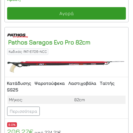
Αγορά
Pathos
Saragos Evo Pro 82cm
Κωδικός: PAT-E1726-NCC
Κατάδυσης
Ψαροτούφεκα
Λαστιχοβόλα
Ταϊτής
SS25
Μήκος:
82cm
Περισσότερα
8.0%
206.27€
224.21€
από