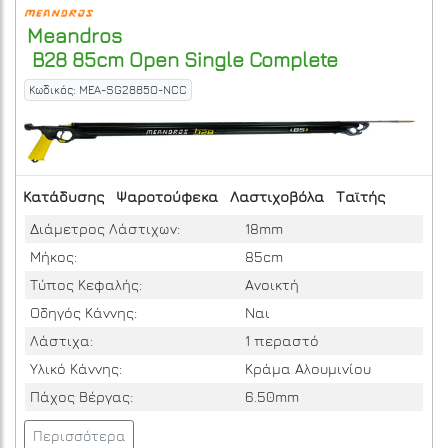
Meandros
B28 85cm Open Single Complete
Κωδικός: MEA-SG2885O-NCC
Κατάδυσης
Ψαροτούφεκα
Λαστιχοβόλα
Ταϊτής
Διάμετρος Λάστιχων:
18mm
Μήκος:
85cm
Τύπος Κεφαλής:
Ανοικτή
Οδηγός Κάννης:
Ναι
Λάστιχα:
1 περαστό
Υλικό Κάννης:
Κράμα Αλουμινίου
Πάχος Βέργας:
6.50mm
Περισσότερα