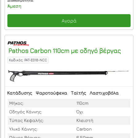
Διαθεσιμότητα:
Άμεση
Αγορά
Pathos
Carbon 110cm με οδηγό βέργας
Κωδικός: PAT-E018-NCC
Κατάδυσης
Ψαροτούφεκα
Ταϊτής
Λαστιχοβόλα
Μήκος:
110cm
Οδηγός Κάννης:
Όχι
Τύπος Κεφαλής:
Κλειστή
Υλικό Κάννης:
Carbon
Πάχος Βέργας:
6.50mm