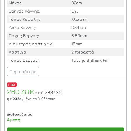
Μήκος:
82cm
Οδηγός Κάννης:
Όχι
Τύπος Κεφαλής:
Κλειστή
Υλικό Κάννης:
Carbon
Πάχος Βέργας:
6.50mm
Διάμετρος Λάστιχων:
16mm
Λάστιχα:
2 περαστά
Τύπος Βέργας:
Ταϊτής 3 Shark Fin
Περισσότερα
8.0%
260.48€
283.13€
από
ή €
23,64
/μήνα σε
"12"
δόσεις
Διαθεσιμότητα:
Άμεση