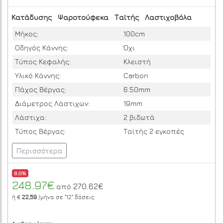
Κατάδυσης
Ψαροτούφεκα
Ταϊτής
Λαστιχοβόλα
Μήκος:
100cm
Οδηγός Κάννης:
Όχι
Τύπος Κεφαλής:
Κλειστή
Υλικό Κάννης:
Carbon
Πάχος Βέργας:
6.50mm
Διάμετρος Λάστιχων:
19mm
Λάστιχα:
2 βιδωτά
Τύπος Βέργας:
Ταϊτής 2 εγκοπές
Περισσότερα
8.0%
248.97€
270.62€
από
ή €
22,59
/μήνα σε
"12"
δόσεις