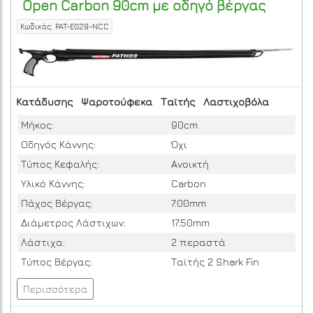
Open Carbon 90cm με οδηγό βέργας
Κωδικός: PAT-E029-NCC
Κατάδυσης
Ψαροτούφεκα
Ταϊτής
Λαστιχοβόλα
Μήκος:
90cm
Οδηγός Κάννης:
Όχι
Τύπος Κεφαλής:
Ανοικτή
Υλικό Κάννης:
Carbon
Πάχος Βέργας:
7.00mm
Διάμετρος Λάστιχων:
17.50mm
Λάστιχα:
2 περαστά
Τύπος Βέργας:
Ταϊτής 2 Shark Fin
Περισσότερα