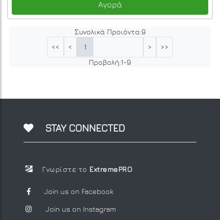
Αγορά
Συνολικά Προιόντα:
9
1
<<
<
>
>>
Προβολή:
1
-
9
STAY CONNECTED
Γνωρίστε το
ExtremePRO
Join us on Facebook
Join us on Instagram