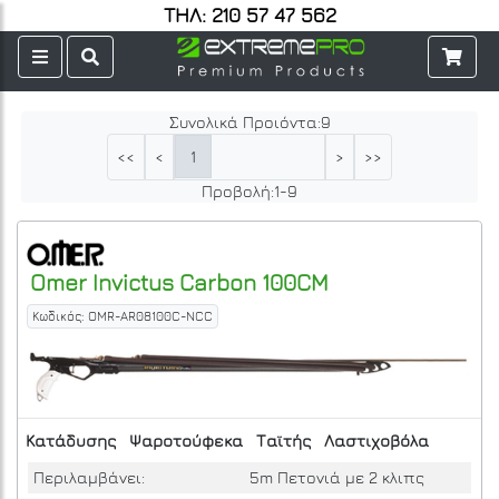
ΤΗΛ: 210 57 47 562
Συνολικά Προιόντα:
9
1
<<
<
>
>>
Προβολή:
1
-
9
Omer
Invictus Carbon 100CM
Κωδικός: OMR-AR08100C-NCC
Κατάδυσης
Ψαροτούφεκα
Ταϊτής
Λαστιχοβόλα
Περιλαμβάνει:
5m Πετονιά με 2 κλιπς