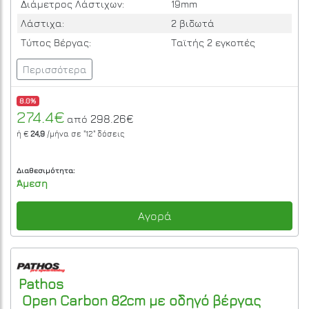
Διάμετρος Λάστιχων:
19mm
Λάστιχα:
2 βιδωτά
Τύπος Βέργας:
Ταϊτής 2 εγκοπές
Περισσότερα
8.0%
274.4€
298.26€
από
ή €
24,9
/μήνα σε
"12"
δόσεις
Διαθεσιμότητα:
Άμεση
Αγορά
Pathos
Open Carbon 82cm με οδηγό βέργας