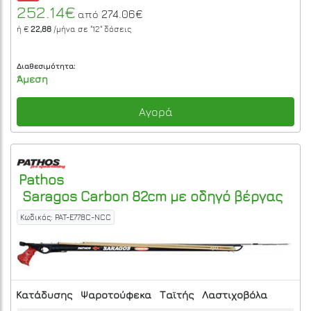
252.14€
274.06€
από
ή €
22,88
/μήνα σε
"12"
δόσεις
Διαθεσιμότητα:
Άμεση
Αγορά
Pathos
Saragos Carbon 82cm με οδηγό βέργας
Κωδικός: PAT-E778C-NCC
Κατάδυσης
Ψαροτούφεκα
Ταϊτής
Λαστιχοβόλα