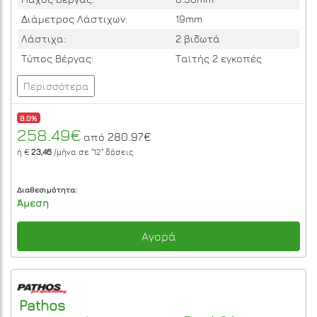
Διάμετρος Λάστιχων:
19mm
Λάστιχα:
2 βιδωτά
Τύπος Βέργας:
Ταϊτής 2 εγκοπές
Περισσότερα
8.0%
258.49€
280.97€
από
ή €
23,46
/μήνα σε
"12"
δόσεις
Διαθεσιμότητα:
Άμεση
Αγορά
Pathos