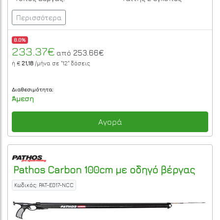
Περισσότερα
8.0%
233.37€
253.66€
από
ή €
21,18
/μήνα σε
"12"
δόσεις
Διαθεσιμότητα:
Άμεση
Αγορά
Pathos
Carbon 100cm με οδηγό βέργας
Κωδικός: PAT-E017-NCC