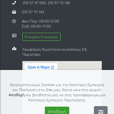
210 57 47 562
,
210 57 73 142
210 57 73 143
Δευ-Παρ: 09:00-21:00
Σαβ: 09:00-17:00
Στοιχεία Εταιρείας
Λεωφόρος Κωνσταντινουπόλεως 53,
Περιστέρι.
Χρησιμοποιούμε Cookies για την Καλύτερη Εμπειρία
και Πλοήγηση στο Site μας. Κάντε
κλικ
στο κουμπί
Αποδοχή
και βοηθήστε μας να σας προσφέρουμε μια
Καλύτερη Εμπειρία Περιήγησης.
Αποδοχή