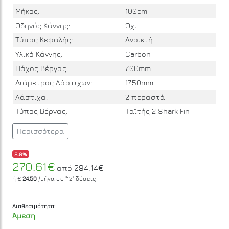
Μήκος:
100cm
Οδηγός Κάννης:
Όχι
Τύπος Κεφαλής:
Ανοικτή
Υλικό Κάννης:
Carbon
Πάχος Βέργας:
7.00mm
Διάμετρος Λάστιχων:
17.50mm
Λάστιχα:
2 περαστά
Τύπος Βέργας:
Ταϊτής 2 Shark Fin
Περισσότερα
8.0%
270.61€
294.14€
από
ή €
24,56
/μήνα σε
"12"
δόσεις
Διαθεσιμότητα:
Άμεση