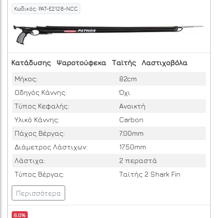
Κωδικός: PAT-E2128-NCC
Κατάδυσης
Ψαροτούφεκα
Ταϊτής
Λαστιχοβόλα
Μήκος:
82cm
Οδηγός Κάννης:
Όχι
Τύπος Κεφαλής:
Ανοικτή
Υλικό Κάννης:
Carbon
Πάχος Βέργας:
7.00mm
Διάμετρος Λάστιχων:
17.50mm
Λάστιχα:
2 περαστά
Τύπος Βέργας:
Ταϊτής 2 Shark Fin
Περισσότερα
8.0%