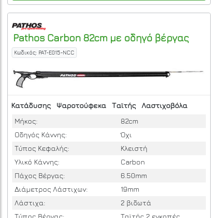
Pathos
Carbon 82cm με οδηγό βέργας
Κωδικός: PAT-E015-NCC
Κατάδυσης
Ψαροτούφεκα
Ταϊτής
Λαστιχοβόλα
Μήκος:
82cm
Οδηγός Κάννης:
Όχι
Τύπος Κεφαλής:
Κλειστή
Υλικό Κάννης:
Carbon
Πάχος Βέργας:
6.50mm
Διάμετρος Λάστιχων:
19mm
Λάστιχα:
2 βιδωτά
Τύπος Βέργας:
Ταϊτής 2 εγκοπές