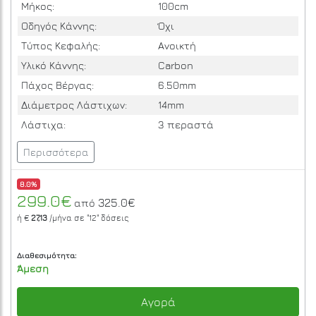
Μήκος:
100cm
Οδηγός Κάννης:
Όχι
Τύπος Κεφαλής:
Ανοικτή
Υλικό Κάννης:
Carbon
Πάχος Βέργας:
6.50mm
Διάμετρος Λάστιχων:
14mm
Λάστιχα:
3 περαστά
Περισσότερα
8.0%
299.0€
325.0€
από
ή €
27,13
/μήνα σε
"12"
δόσεις
Διαθεσιμότητα:
Άμεση
Αγορά