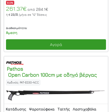
8.0%
261.37€
284.1€
από
ή €
23,72
/μήνα σε
"12"
δόσεις
Διαθεσιμότητα:
Άμεση
Αγορά
Pathos
Open Carbon 100cm με οδηγό βέργας
Κωδικός: PAT-E030-NCC
Κατάδυσης
Ψαροτούφεκα
Ταϊτής
Λαστιχοβόλα