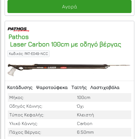
Αγορά
Pathos
Laser Carbon 100cm με οδηγό βέργας
Κωδικός: PAT-E049-NCC
Κατάδυσης
Ψαροτούφεκα
Ταϊτής
Λαστιχοβόλα
Μήκος:
100cm
Οδηγός Κάννης:
Όχι
Τύπος Κεφαλής:
Κλειστή
Υλικό Κάννης:
Carbon
Πάχος Βέργας:
6.50mm