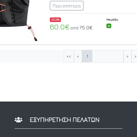
Περισσότερα
20.0%
Μεγέθη:
60.0€
M
75.0€
από
1
<<
<
>
>
ΕΞΥΠΗΡΕΤΗΣΗ ΠΕΛΑΤΩΝ