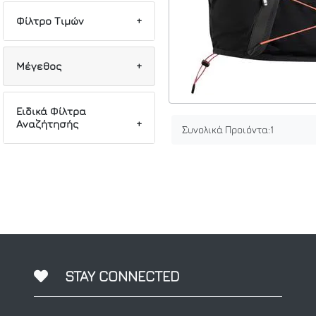
Φίλτρο Τιμών
Min
Max
Μέγεθος
1
M
Ειδικά Φίλτρα
Αναζήτησής
Συνολικά Προιόντα:
1
1
Running
1
TrailRunning
1
FW25
1
Γιλέκα
1
Τσέπες
1
Τρεξίματος
STAY CONNECTED