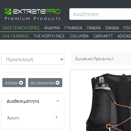
ΟΛΕΣ ΟΙ ΚΑΤΗΓΟΡΙΕΣ
ΑΝΔΡΙΚΑ
ΓΥΝΑΙΚΕΙΑ
ΠΑΙΔΙΚΑ
ΣΑΚΙΔΙΑ
FIS
ΟΛΑ ΤΑ BRAND
THE NORTH FACE
COLUMBIA
CARHARTT
ADIDAS
Συνολικά Προιόντα:
1
Adidas
Accessories
Διαθεσιμότητα
1
Άμεση