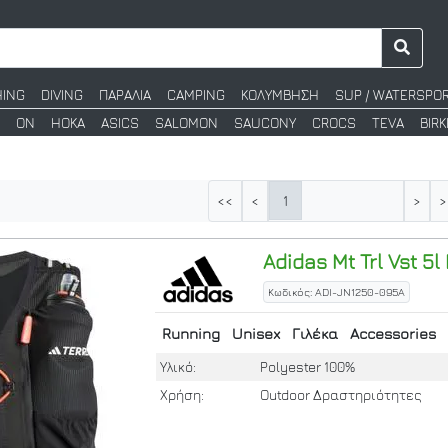
HING
DIVING
ΠΑΡΑΛΙΑ
CAMPING
ΚΟΛΥΜΒΗΣΗ
SUP / WATERSPO
ON
HOKA
ASICS
SALOMON
SAUCONY
CROCS
TEVA
BIR
1
<<
<
>
>
Adidas
Mt Trl Vst 5l
Κωδικός: ADI-JN1250-095A
Running
Unisex
Γιλέκα
Accessories
Υλικό:
Polyester 100%
Χρήση:
Outdoor Δραστηριότητες