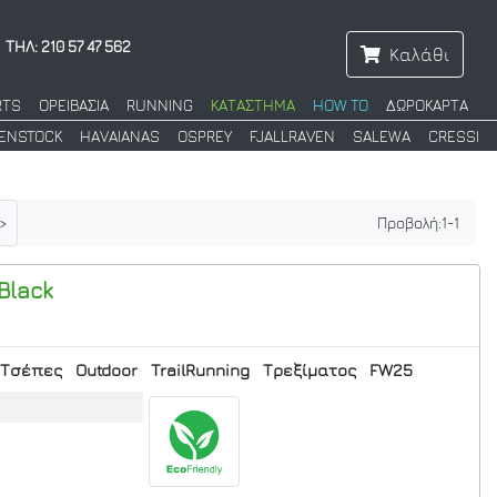
ΤΗΛ: 210 57 47 562
Καλάθι
RTS
ΟΡΕΙΒΑΣΙΑ
RUNNING
ΚΑΤΑΣΤΗΜΑ
HOW TO
ΔΩΡΟΚΑΡΤΑ
KENSTOCK
HAVAIANAS
OSPREY
FJALLRAVEN
SALEWA
CRESSI
>
Προβολή:
1
-
1
Black
Τσέπες
Outdoor
TrailRunning
Τρεξίματος
FW25