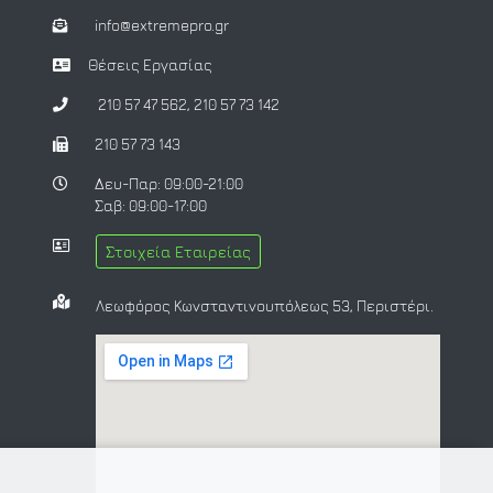
info@extremepro.gr
Θέσεις Εργασίας
210 57 47 562
,
210 57 73 142
210 57 73 143
Δευ-Παρ: 09:00-21:00
Σαβ: 09:00-17:00
Στοιχεία Εταιρείας
Λεωφόρος Κωνσταντινουπόλεως 53, Περιστέρι.