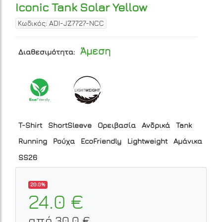
Iconic Tank Solar Yellow
Κωδικός: ADI-JZ7727-NCC
Άμεση
Διαθεσιμότητα:
T-Shirt
ShortSleeve
Ορειβασία
Ανδρικά
Tank
Running
Ρούχα
EcoFriendly
Lightweight
Αμάνικα
SS26
20.0%
24.0 €
από 30.0 €