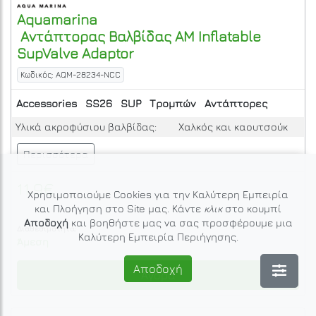
Aquamarina
Αντάπτορας Βαλβίδας AM Inflatable
SupValve Adaptor
Κωδικός: AQM-28234-NCC
Accessories
SS26
SUP
Τρομπών
Αντάπτορες
Υλικά ακροφύσιου βαλβίδας:
Χαλκός και καουτσούκ
Περισσότερα
11.9€
Χρησιμοποιούμε Cookies για την Καλύτερη Εμπειρία
και Πλοήγηση στο Site μας. Κάντε
κλικ
στο κουμπί
Αποδοχή
και βοηθήστε μας να σας προσφέρουμε μια
Διαθεσιμότητα:
Καλύτερη Εμπειρία Περιήγησης.
Άμεση
Αποδοχή
Αγορά