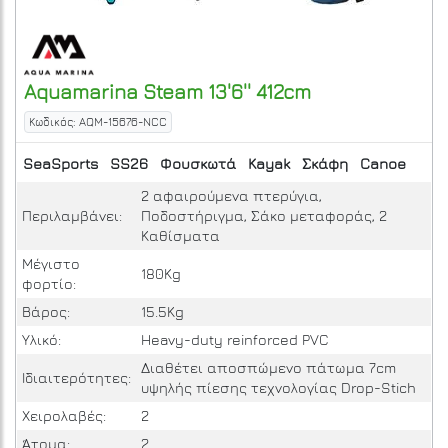
Aquamarina
Steam 13'6'' 412cm
Κωδικός: AQM-15676-NCC
SeaSports
SS26
Φουσκωτά
Kayak
Σκάφη
Canoe
2 αφαιρούμενα πτερύγια,
Περιλαμβάνει:
Ποδοστήριγμα, Σάκο μεταφοράς, 2
Καθίσματα
Μέγιστο
180Kg
φορτίο:
Βάρος:
15.5Kg
Υλικό:
Heavy-duty reinforced PVC
Διαθέτει αποσπώμενο πάτωμα 7cm
Ιδιαιτερότητες:
υψηλής πίεσης τεχνολογίας Drop-Stich
Χειρολαβές:
2
Άτομα:
2