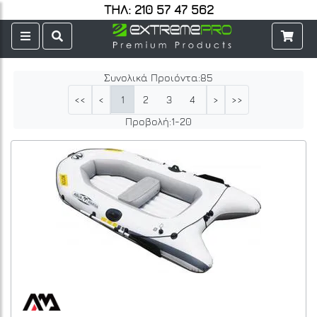
ΤΗΛ: 210 57 47 562
Συνολικά Προιόντα:
85
1
2
3
4
5
<<
<
>
>>
Προβολή:
1
-
20