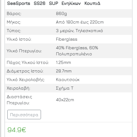
SeaSports
SS26
SUP
Ενηλίκων
Κουπιά
Βάρος:
860g
Μήκος:
Από 180cm έως 220cm
Τύπος:
3 μερών, Τηλεσκοπικό
Υλικό Ιστού:
Fiberglass
40% Fiberglass, 60%
Υλικό Πτερυγίου:
Πολυπροπυλένιο
Πάχος Υλικού Ιστού:
1.25mm
Διάμετρος Ιστού:
28.7mm
Υλικό Χειρολαβής:
Καουτσούκ
Χειρολαβή:
Σχήμα Τ
Διαστάσεις
40x22cm
Πτερυγίου:
Περισσότερα
94.9€