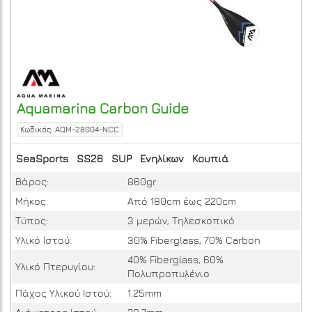
Aquamarina
Carbon Guide
Κωδικός: AQM-28004-NCC
SeaSports
SS26
SUP
Ενηλίκων
Κουπιά
Βάρος:
860gr
Μήκος:
Από 180cm έως 220cm
Τύπος:
3 μερών, Τηλεσκοπικό
Υλικό Ιστού:
30% Fiberglass, 70% Carbon
40% Fiberglass, 60%
Υλικό Πτερυγίου:
Πολυπροπυλένιο
Πάχος Υλικού Ιστού:
1.25mm