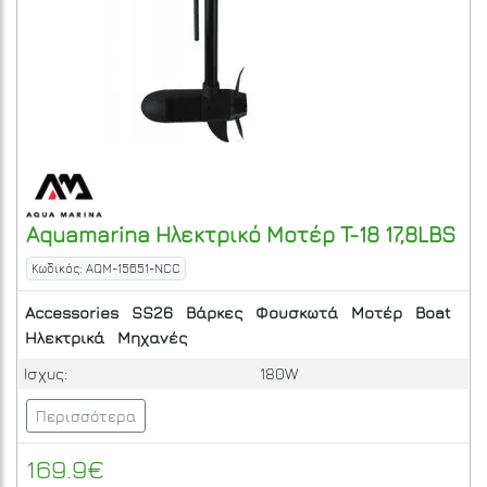
Aquamarina
Ηλεκτρικό Μοτέρ T-18 17,8LBS
Κωδικός: AQM-15651-NCC
Accessories
SS26
Βάρκες
Φουσκωτά
Μοτέρ
Boat
Ηλεκτρικά
Μηχανές
Ισχυς:
180W
Περισσότερα
169.9€