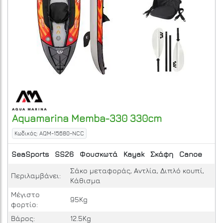
Aquamarina
Memba-330 330cm
Κωδικός: AQM-15680-NCC
SeaSports
SS26
Φουσκωτά
Kayak
Σκάφη
Canoe
Σάκο μεταφοράς, Αντλία, Διπλό κουπί,
Περιλαμβάνει:
Κάθισμα
Μέγιστο
95Kg
φορτίο:
Βάρος:
12.5Kg