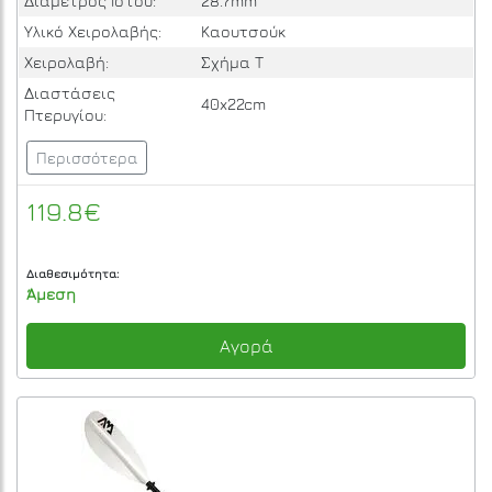
Διάμετρος Ιστού:
28.7mm
Υλικό Χειρολαβής:
Καουτσούκ
Χειρολαβή:
Σχήμα Τ
Διαστάσεις
40x22cm
Πτερυγίου:
Περισσότερα
119.8€
Διαθεσιμότητα:
Άμεση
Αγορά