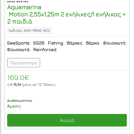
Aquamarina
Motion 2,55x1,25m 2 ενήλικες/1 ενήλικας +
2 παιδιά
Κωδικός: AQM-15642-NCC
SeaSports
SS26
Fishing
Βάρκες
Βάρκα
Φουσκωτή
Φουσκωτά
Reinforced
Περισσότερα
169.0€
ή €
15,34
/μήνα σε
"12"
δόσεις
Διαθεσιμότητα:
Άμεση
Αγορά