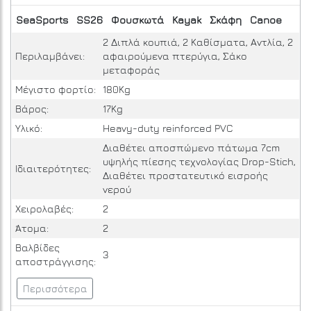
SeaSports
SS26
Φουσκωτά
Kayak
Σκάφη
Canoe
2 Διπλά κουπιά, 2 Καθίσματα, Αντλία, 2
Περιλαμβάνει:
αφαιρούμενα πτερύγια, Σάκο
μεταφοράς
Μέγιστο φορτίο:
180Kg
Βάρος:
17Kg
Υλικό:
Heavy-duty reinforced PVC
Διαθέτει αποσπώμενο πάτωμα 7cm
υψηλής πίεσης τεχνολογίας Drop-Stich,
Ιδιαιτερότητες:
Διαθέτει προστατευτικό εισροής
νερού
Χειρολαβές:
2
Άτομα:
2
Βαλβίδες
3
αποστράγγισης:
Περισσότερα