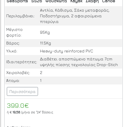
SeaSports
SS26
Φουσκωτά
Kayak
Σκάφη
Canoe
Αντλία, Κάθισμα, Σάκο μεταφοράς,
Περιλαμβάνει:
Ποδοστήριγμα, 2 αφαιρούμενα
πτερύγια
Μέγιστο
95Kg
φορτίο:
Βάρος:
11.5Kg
Υλικό:
Heavy-duty reinforced PVC
Διαθέτει αποσπώμενο πάτωμα 7cm
Ιδιαιτερότητες:
υψηλής πίεσης τεχνολογίας Drop-Stich
Χειρολαβές:
2
Άτομα:
1
Περισσότερα
399.0€
ή €
19,58
/μήνα σε
"24"
δόσεις