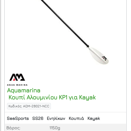
Aquamarina
Kουπί Αλουμινίου KP1 για Kayak
Κωδικός: AQM-28021-NCC
SeaSports
SS26
Ενηλίκων
Κουπιά
Kayak
Βάρος:
1150g