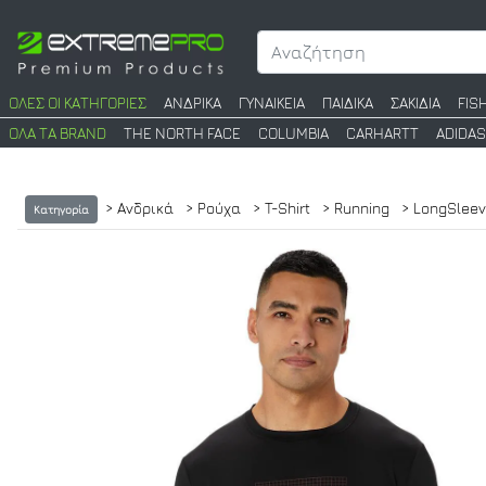
ΟΛΕΣ ΟΙ ΚΑΤΗΓΟΡΙΕΣ
ΑΝΔΡΙΚΑ
ΓΥΝΑΙΚΕΙΑ
ΠΑΙΔΙΚΑ
ΣΑΚΙΔΙΑ
FIS
ΟΛΑ ΤΑ BRAND
THE NORTH FACE
COLUMBIA
CARHARTT
ADIDAS
> Ανδρικά
> Ρούχα
> T-Shirt
> Running
> LongSlee
Κατηγορία