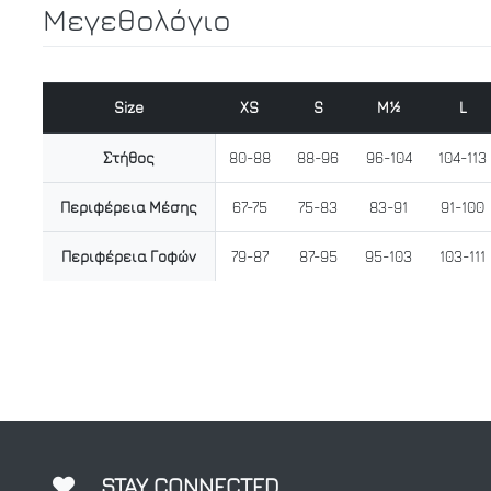
Μεγεθολόγιο
Size
XS
S
M½
L
Στήθος
80-88
88-96
96-104
104-113
Περιφέρεια Μέσης
67-75
75-83
83-91
91-100
Περιφέρεια Γοφών
79-87
87-95
95-103
103-111
STAY CONNECTED