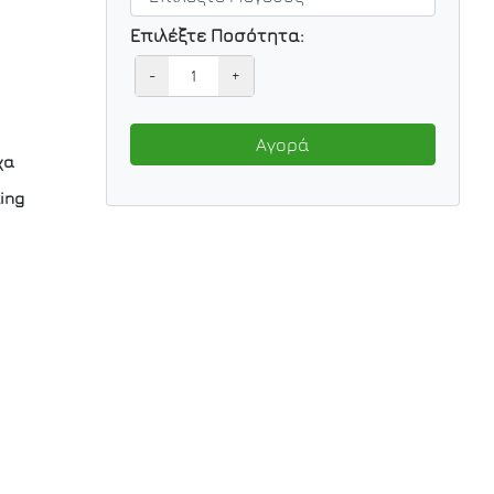
Επιλέξτε Ποσότητα:
-
+
Αγορά
χα
king