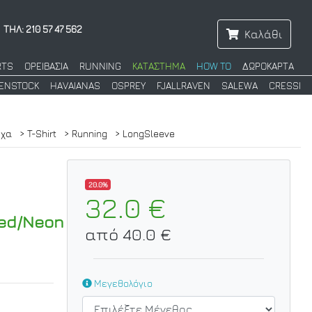
ΤΗΛ: 210 57 47 562
Καλάθι
RTS
ΟΡΕΙΒΑΣΙΑ
RUNNING
ΚΑΤΑΣΤΗΜΑ
HOW TO
ΔΩΡΟΚΑΡΤΑ
KENSTOCK
HAVAIANAS
OSPREY
FJALLRAVEN
SALEWA
CRESSI
ύχα
> T-Shirt
> Running
> LongSleeve
20.0%
32.0 €
Red/Neon
από 40.0 €
Μεγεθολόγιο