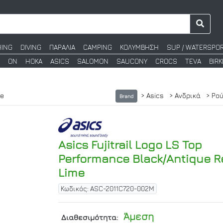
HING
DIVING
ΠΑΡΑΛΙΑ
CAMPING
ΚΟΛΥΜΒΗΣΗ
SUP / WATERSPO
ON
HOKA
ASICS
SALOMON
SAUCONY
CROCS
TEVA
BIR
ve
> Asics
> Ανδρικά
> Ρο
Brand
Asics Fujitrail Logo LS Top
Performance Black/Antique 
Lime
Κωδικός: ASC-2011C720-002M
Άμεση
Διαθεσιμότητα: