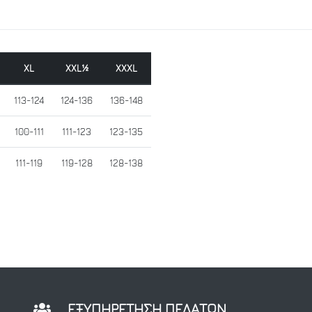
XL
XXL½
XXXL
113-124
124-136
136-148
100-111
111-123
123-135
111-119
119-128
128-138
ΕΞΥΠΗΡΕΤΗΣΗ ΠΕΛΑΤΩΝ