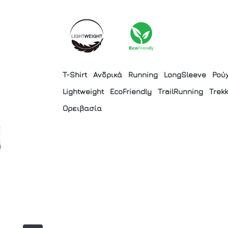
T-Shirt
Ανδρικά
Running
LongSleeve
Ρού
Lightweight
EcoFriendly
TrailRunning
Trek
Ορειβασία