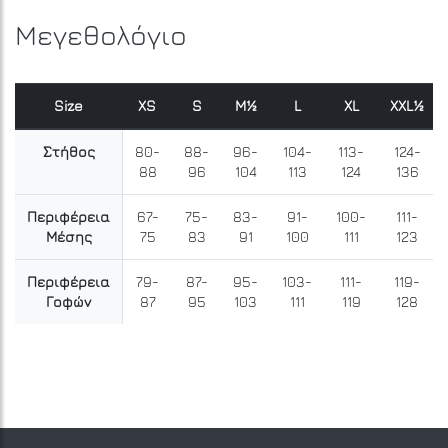
Μεγεθολόγιο
Size
XS
S
M½
L
XL
XXL½
Στήθος
80-
88-
96-
104-
113-
124-
88
96
104
113
124
136
Περιφέρεια
67-
75-
83-
91-
100-
111-
Μέσης
75
83
91
100
111
123
Περιφέρεια
79-
87-
95-
103-
111-
119-
Γοφών
87
95
103
111
119
128