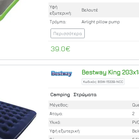
Υφή
Βελουτέ
εξωτερική:
Τρόμπα:
Airlight pillow pump
Περισσότερα
39.0€
Bestway
King 203x1
Κωδικός: BSW-15339-NCC
Camping
Στρώματα
Μέγεθος:
Qu
Άτομα:
2
Υλικό:
PV
Υφή εξωτερική:
Βε