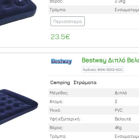
Βάρος:
2.3Kg
Τρόμπα:
Ενσωματωμ
Περισσότερα
23.5€
Bestway
Διπλό Βελο
Κωδικός: BSW-15313-NCC
Camping
Στρώματα
Μέγεθος:
Διπλά
Άτομα:
2
Υλικό:
PVC
Υφή εξωτερική:
Βελουτέ
Βάρος:
4Kg
Τρόμπα:
Ενσωματωμ