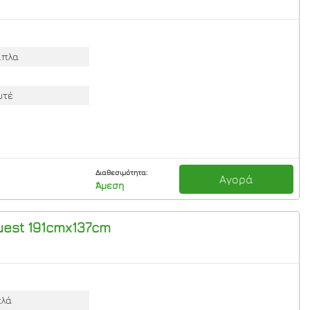
ιπλα
υτέ
Διαθεσιμότητα:
Αγορά
Άμεση
uest 191cmx137cm
πλά