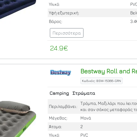
Υλικό:
PV
Υφή εξωτερική:
Βε
Βάρος:
3.4
Περισσότερα
24.9€
Bestway
Roll and R
Κωδικός: BSW-15366-GRN
Camping
Στρώματα
Τρόμπα, Μαξιλάρι που λειτ
Περιλαμβάνει:
και σαν σάκος μεταφοράς 
Μέγεθος:
Μονά
Άτομα:
2
Υλικό:
PVC