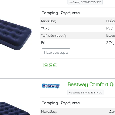
Κωδικός: BSW-15337-NCC
Camping
Στρώματα
Μέγεθος:
Ημίδ
Υλικό:
PVC
Υφή εξωτερική:
Βελο
Βάρος:
2.7Kg
Περισσότερα
19.9€
Bestway
Comfort Q
Κωδικός: BSW-15338-NCC
Camping
Στρώματα
Μέγεθος:
Δι