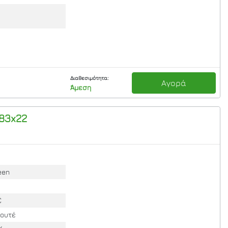
Διαθεσιμότητα:
Αγορά
Άμεση
83x22
een
C
λουτέ