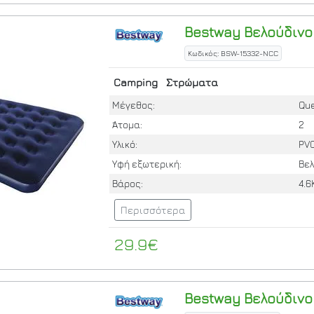
Bestway
Βελούδινο
Κωδικός: BSW-15332-NCC
Camping
Στρώματα
Μέγεθος:
Qu
Άτομα:
2
Υλικό:
PV
Υφή εξωτερική:
Βε
Βάρος:
4.6
Περισσότερα
29.9€
Bestway
Βελούδινο