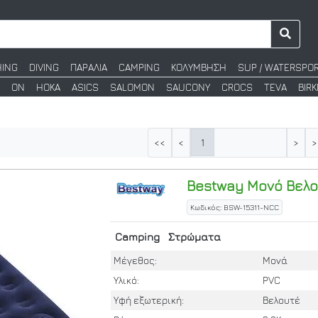
HING
DIVING
ΠΑΡΑΛΙΑ
CAMPING
ΚΟΛΥΜΒΗΣΗ
SUP / WATERSPO
ON
HOKA
ASICS
SALOMON
SAUCONY
CROCS
TEVA
BIR
1
<<
<
>
>
Bestway
Μονό Βελο
Κωδικός: BSW-15311-NCC
Camping
Στρώματα
Μέγεθος:
Μονά
Υλικό:
PVC
Υφή εξωτερική:
Βελουτέ