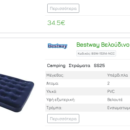
Περισσότερα
34.5€
Bestway
Βελούδινο
Κωδικός: BSW-15314-NCC
Camping
Στρώματα
SS25
Μέγεθος:
Υπέρδιπλα
Άτομα:
2
Υλικό:
PVC
Υφή εξωτερική:
Βελουτέ
Τρόμπα:
Ενσωματωμ
Περισσότερα