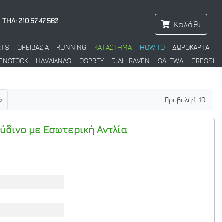
ΤΗΛ: 210 57 47 562
Καλάθι
RTS
ΟΡΕΙΒΑΣΙΑ
RUNNING
ΚΑΤΑΣΤΗΜΑ
HOW TO
ΔΩΡΟΚΑΡΤΑ
KENSTOCK
HAVAIANAS
OSPREY
FJALLRAVEN
SALEWA
CRESSI
>
Προβολή:
1
-
10
ύδινο με Εσωτερική Αντλία