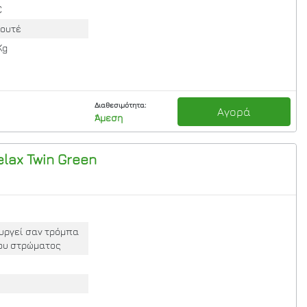
C
λουτέ
Kg
Διαθεσιμότητα:
Αγορά
Άμεση
elax Twin
Green
ουργεί σαν τρόμπα
του στρώματος