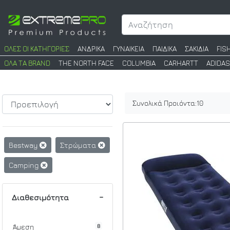
ΟΛΕΣ ΟΙ ΚΑΤΗΓΟΡΙΕΣ
ΑΝΔΡΙΚΑ
ΓΥΝΑΙΚΕΙΑ
ΠΑΙΔΙΚΑ
ΣΑΚΙΔΙΑ
FIS
ΟΛΑ ΤΑ BRAND
THE NORTH FACE
COLUMBIA
CARHARTT
ADIDAS
Συνολικά Προιόντα:
10
Bestway
Στρώματα
Camping
Διαθεσιμότητα
8
Άμεση