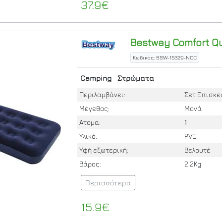
37.9€
Bestway
Comfort Q
Κωδικός: BSW-15329-NCC
Camping
Στρώματα
Περιλαμβάνει:
Σετ Επισκε
Μέγεθος:
Μονά
Άτομα:
1
Υλικό:
PVC
Υφή εξωτερική:
Βελουτέ
Βάρος:
2.2Kg
Περισσότερα
15.9€