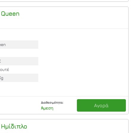
 Queen
een
C
λουτέ
Kg
Διαθεσιμότητα:
Αγορά
Άμεση
 Ημίδιπλο