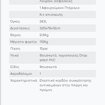
Λουράκι ασφαλείας
1 Αφαιρούμενο Πτερύγιο
Κιτ επισκευής
Όγκος
243L
Διαστάσεις
320x76x12cm
Βάρος
9.6Kg
Μέγιστο φορτίο
110Kg
Πίεση
15psi
Υλικό
Φουσκωτό, τεχνολογίας Drop
stitch PVC
Είδος
Φουσκωτά
Αεροθάλαμοι
1
Χαρακτηριστικά
Ελαστικό κορδόνι συγκράτησης
αντικειμένων στην πλώρη και
πρύμνη