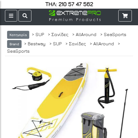
ΤΗΛ: 210 57 47 562
> SUP
> Σανίδες
> AllAround
> SeaSports
Κατηγορία
> Bestway
> SUP
> Σανίδες
> AllAround
>
Brand
SeaSports