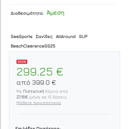
Άμεση
Διαθεσιμότητα:
SeaSports
Σανίδες
AllAround
SUP
BeachClearanceSS25
25.0%
299.25 €
από 399.0 €
Με
Πιστωτική
Κάρτα από
27,16€
/μήνα σε
12
δόσεις
Μάθετε περισσότερα
Επιλέξτε Ποσότητα: