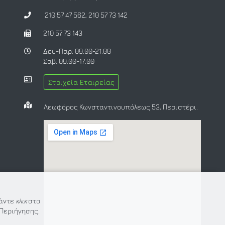
210 57 47 562
,
210 57 73 142
210 57 73 143
Δευ-Παρ: 09:00-21:00
Σαβ: 09:00-17:00
Στοιχεία Εταιρείας
Λεωφόρος Κωνσταντινουπόλεως 53, Περιστέρι.
Κάντε
κλικ
στο
Περιήγησης.