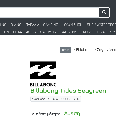
HING
DIVING
ΠΑΡΑΛΙΑ
CAMPING
ΚΟΛΥΜΒΗΣΗ
SUP / WATERSPO
ON
HOKA
ASICS
SALOMON
SAUCONY
CROCS
TEVA
BIR
> Billabong
> Σαγιονάρε
Brand
Billabong Tides Seagreen
Κωδικός: BIL-ABYL100037-SGN
Άμεση
Διαθεσιμότητα: