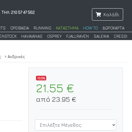
ΤΗΛ: 210 57 47 562
Καλάθι
RTS
ΟΡΕΙΒΑΣΙΑ
RUNNING
ΚΑΤΑΣΤΗΜΑ
HOW TO
ΔΩΡΟΚΑΡΤΑ
KENSTOCK
HAVAIANAS
OSPREY
FJALLRAVEN
SALEWA
CRESSI
ς
> Ανδρικές
10.0%
21.55 €
από 23.95 €