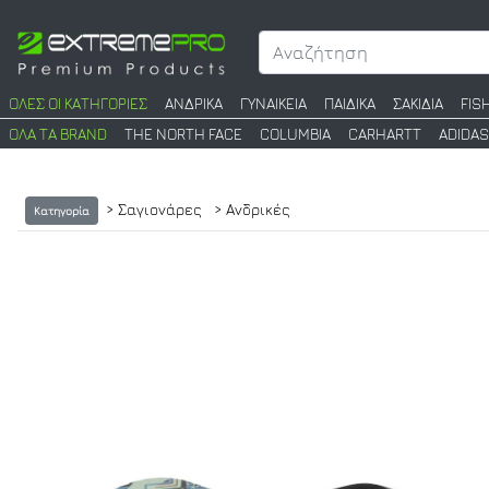
ΟΛΕΣ ΟΙ ΚΑΤΗΓΟΡΙΕΣ
ΑΝΔΡΙΚΑ
ΓΥΝΑΙΚΕΙΑ
ΠΑΙΔΙΚΑ
ΣΑΚΙΔΙΑ
FIS
ΟΛΑ ΤΑ BRAND
THE NORTH FACE
COLUMBIA
CARHARTT
ADIDAS
> Σαγιονάρες
> Ανδρικές
Κατηγορία