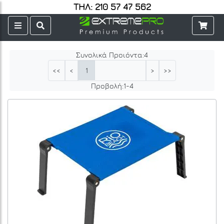
ΤΗΛ: 210 57 47 562
Συνολικά Προιόντα:
4
1
<<
<
>
>>
Προβολή:
1
-
4