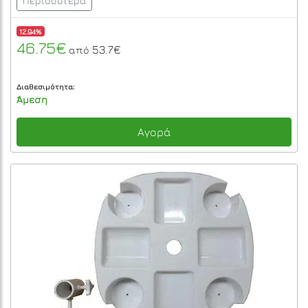
Περισσότερα
12.94%
46.75€
53.7€
από
Διαθεσιμότητα:
Άμεση
Αγορά