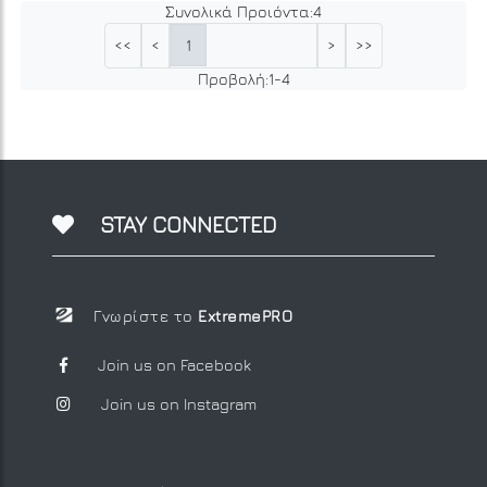
Συνολικά Προιόντα:
4
1
<<
<
>
>>
Προβολή:
1
-
4
STAY CONNECTED
Γνωρίστε το
ExtremePRO
Join us on Facebook
Join us on Instagram