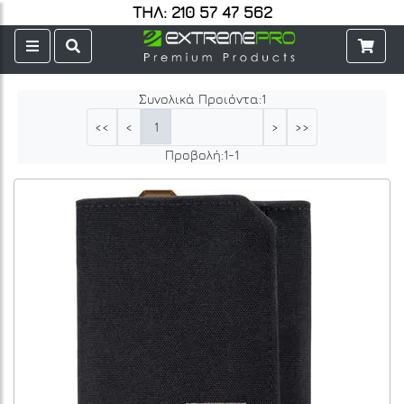
ΤΗΛ: 210 57 47 562
Συνολικά Προιόντα:
1
1
<<
<
>
>>
Προβολή:
1
-
1