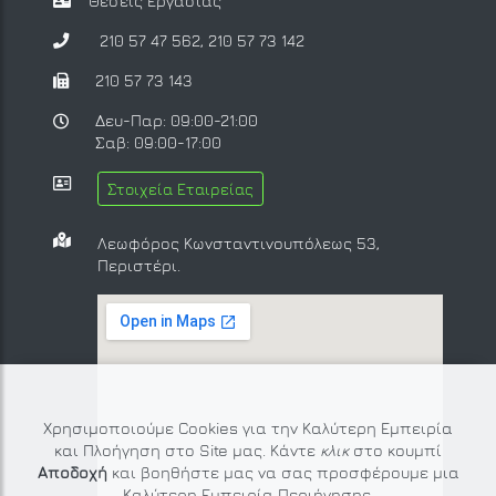
Θέσεις Εργασίας
210 57 47 562
,
210 57 73 142
210 57 73 143
Δευ-Παρ: 09:00-21:00
Σαβ: 09:00-17:00
Στοιχεία Εταιρείας
Λεωφόρος Κωνσταντινουπόλεως 53,
Περιστέρι.
Χρησιμοποιούμε Cookies για την Καλύτερη Εμπειρία
και Πλοήγηση στο Site μας. Κάντε
κλικ
στο κουμπί
Αποδοχή
και βοηθήστε μας να σας προσφέρουμε μια
Καλύτερη Εμπειρία Περιήγησης.