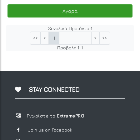
Αγορά
Συνολικά Προιόντα:
1
1
<<
<
>
>>
Προβολή:
1
-
1
STAY CONNECTED
Γνωρίστε το
ExtremePRO
Join us on Facebook