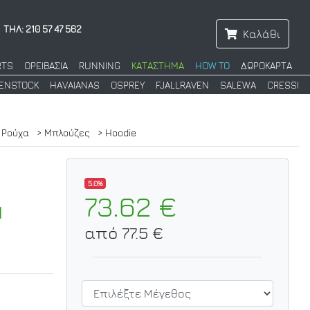
ΤΗΛ: 210 57 47 562
Καλάθι
RTS
ΟΡΕΙΒΑΣΙΑ
RUNNING
ΚΑΤΑΣΤΗΜΑ
HOW TO
ΔΩΡΟΚΑΡΤΑ
KENSTOCK
HAVAIANAS
OSPREY
FJALLRAVEN
SALEWA
CRESSI
 Ρούχα
> Μπλούζες
> Hoodie
5.0%
73.62 €
d
από 77.5 €