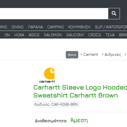
HING
DIVING
ΠΑΡΑΛΙΑ
CAMPING
ΚΟΛΥΜΒΗΣΗ
SUP / WATERSPO
ON
HOKA
ASICS
SALOMON
SAUCONY
CROCS
TEVA
BIR
> Carhartt
> Ανδρικές
>
Brand
Carhartt Sleeve Logo Hoode
Sweatshirt Carhartt Brown
Κωδικός: CAR-K288-BRN
Άμεση
Διαθεσιμότητα: