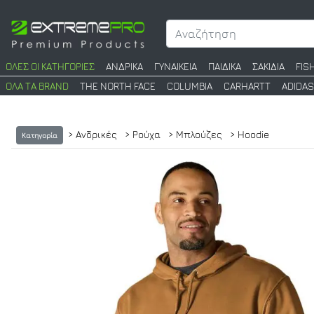
ΟΛΕΣ ΟΙ ΚΑΤΗΓΟΡΙΕΣ
ΑΝΔΡΙΚΑ
ΓΥΝΑΙΚΕΙΑ
ΠΑΙΔΙΚΑ
ΣΑΚΙΔΙΑ
FIS
ΟΛΑ ΤΑ BRAND
THE NORTH FACE
COLUMBIA
CARHARTT
ADIDAS
> Ανδρικές
> Ρούχα
> Μπλούζες
> Hoodie
Κατηγορία