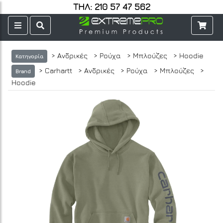
ΤΗΛ: 210 57 47 562
> Ανδρικές
> Ρούχα
> Μπλούζες
> Hoodie
Κατηγορία
> Carhartt
> Ανδρικές
> Ρούχα
> Μπλούζες
>
Brand
Hoodie