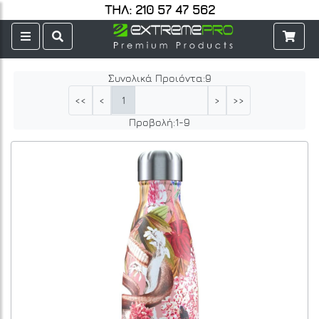
ΤΗΛ: 210 57 47 562
Συνολικά Προιόντα:
9
1
<<
<
>
>>
Προβολή:
1
-
9