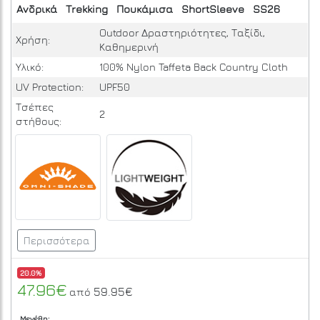
Ανδρικά
Trekking
Πουκάμισα
ShortSleeve
SS26
Outdoor Δραστηριότητες, Ταξίδι,
Χρήση:
Καθημερινή
Υλικό:
100% Nylon Taffeta Back Country Cloth
UV Protection:
UPF50
Τσέπες
2
στήθους:
Περισσότερα
20.0%
47.96€
59.95€
από
Μεγέθη: