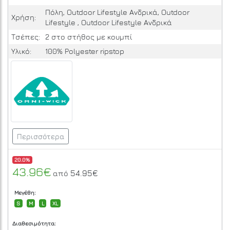
Πόλη, Outdoor Lifestyle Ανδρικά, Outdoor
Χρήση:
Lifestyle , Outdoor Lifestyle Ανδρικά
Τσέπες:
2 στο στήθος με κουμπί
Υλικό:
100% Polyester ripstop
Περισσότερα
20.0%
43.96€
54.95€
από
Μεγέθη:
S
M
L
XL
Διαθεσιμότητα: