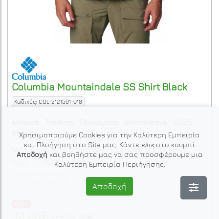
Columbia
Mountaindale SS Shirt
Black
Κωδικός: COL-2121501-010
Ανδρικά
Trekking
Πουκάμισα
ShortSleeve
SS25
Stretch
Χρησιμοποιούμε Cookies για την Καλύτερη Εμπειρία
και Πλοήγηση στο Site μας. Κάντε
κλικ
στο κουμπί
Χρήση:
Έντονη Δραστηριότητα, Ορειβασία, Πόλη
Αποδοχή
και βοηθήστε μας να σας προσφέρουμε μια
Υλικό:
100% Nylon
Καλύτερη Εμπειρία Περιήγησης.
Περισσότερα
Αποδοχή
20.0%
43.96€
54.95€
από