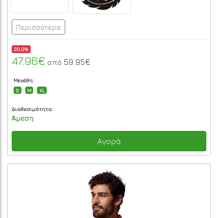
Περισσότερα
20.0%
47.96€
59.95€
από
Μεγέθη:
S
M
XL
Διαθεσιμότητα:
Άμεση
Αγορά