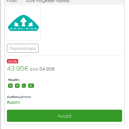
Υλικό:
100% Polyester ripstop
Περισσότερα
20.0%
43.96€
54.95€
από
Μεγέθη:
S
M
L
XL
Διαθεσιμότητα:
Άμεση
Αγορά