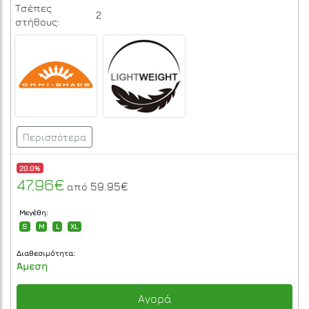
Τσέπες
2
στήθους:
Περισσότερα
20.0%
47.96€
59.95€
από
Μεγέθη:
S
M
L
XL
Διαθεσιμότητα:
Άμεση
Αγορά