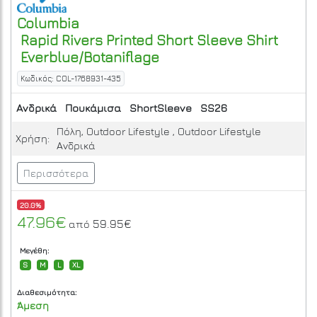
Columbia
Rapid Rivers Printed Short Sleeve Shirt
Everblue/Botaniflage
Κωδικός: COL-1768931-435
Ανδρικά
Πουκάμισα
ShortSleeve
SS26
Πόλη, Outdoor Lifestyle , Outdoor Lifestyle
Χρήση:
Ανδρικά
Περισσότερα
20.0%
47.96€
59.95€
από
Μεγέθη:
S
M
L
XL
Διαθεσιμότητα:
Άμεση