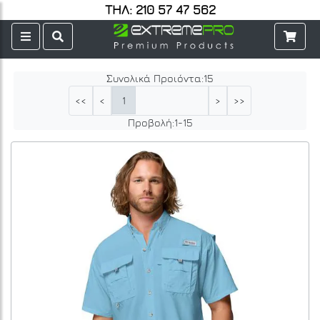
ΤΗΛ: 210 57 47 562
Συνολικά Προιόντα:
15
1
<<
<
>
>>
Προβολή:
1
-
15