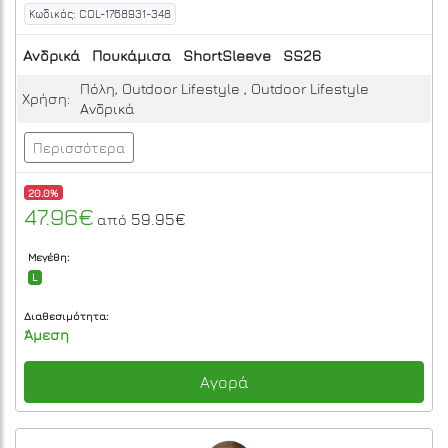
Κωδικός: COL-1768931-348
Ανδρικά
Πουκάμισα
ShortSleeve
SS26
Πόλη, Outdoor Lifestyle , Outdoor Lifestyle
Χρήση:
Ανδρικά
Περισσότερα
20.0%
47.96€
59.95€
από
Μεγέθη:
L
Διαθεσιμότητα:
Άμεση
Αγορά