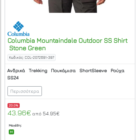
Columbia
Mountaindale Outdoor SS Shirt
Stone Green
Κωδικός: COL-2072691-397
Ανδρικά
Trekking
Πουκάμισα
ShortSleeve
Ρούχα
SS24
Περισσότερα
20.0%
43.96€
54.95€
από
Μεγέθη:
M