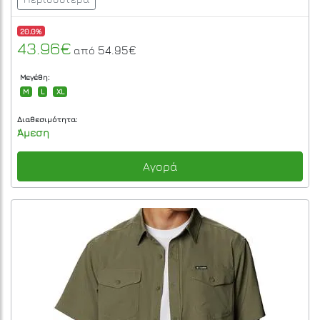
20.0%
43.96€
54.95€
από
Μεγέθη:
M
L
XL
Διαθεσιμότητα:
Άμεση
Αγορά