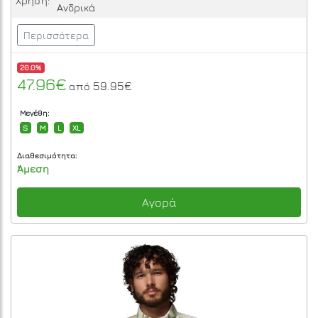
Χρήση:
Ανδρικά
Περισσότερα
20.0%
47.96€
59.95€
από
Μεγέθη:
S
M
L
XL
Διαθεσιμότητα:
Άμεση
Αγορά