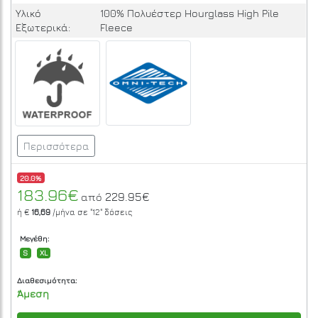
Υλικό
100% Πολυέστερ Hourglass High Pile
Εξωτερικά:
Fleece
Περισσότερα
20.0%
183.96€
229.95€
από
ή €
16,69
/μήνα σε
"12"
δόσεις
Μεγέθη:
S
XL
Διαθεσιμότητα:
Άμεση