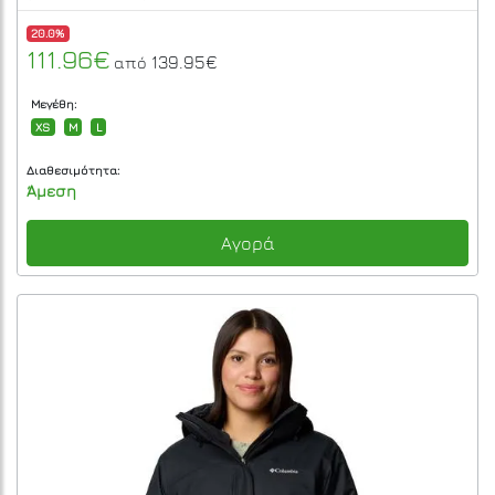
20.0%
111.96€
139.95€
από
Μεγέθη:
XS
M
L
Διαθεσιμότητα:
Άμεση
Αγορά