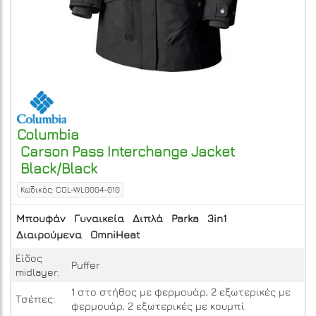
Columbia
Carson Pass Interchange Jacket
Black/Black
Κωδικός: COL-WL0004-010
Μπουφάν
Γυναικεία
Διπλά
Parka
3in1
Διαιρούμενα
OmniHeat
Είδος
Puffer
midlayer:
1 στο στήθος με φερμουάρ, 2 εξωτερικές με
Τσέπες:
φερμουάρ, 2 εξωτερικές με κουμπί