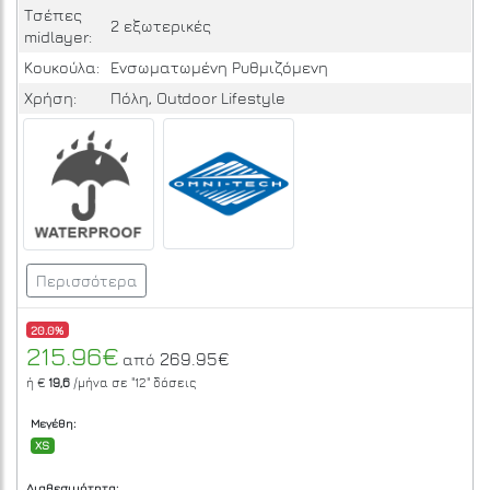
Τσέπες
2 εξωτερικές
midlayer:
Κουκούλα:
Ενσωματωμένη Ρυθμιζόμενη
Χρήση:
Πόλη, Outdoor Lifestyle
Περισσότερα
20.0%
215.96€
269.95€
από
ή €
19,6
/μήνα σε
"12"
δόσεις
Μεγέθη:
XS
Διαθεσιμότητα: