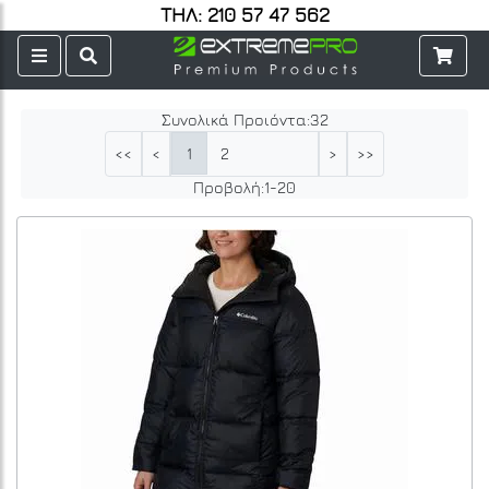
ΤΗΛ: 210 57 47 562
Συνολικά Προιόντα:
32
1
2
<<
<
>
>>
Προβολή:
1
-
20