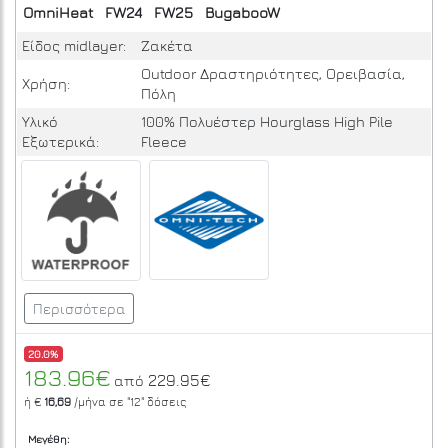
OmniHeat
FW24
FW25
BugabooW
Είδος midlayer:
Ζακέτα
Outdoor Δραστηριότητες, Ορειβασία,
Χρήση:
Πόλη
Υλικό
100% Πολυέστερ Hourglass High Pile
Εξωτερικά:
Fleece
Περισσότερα
20.0%
183.96€
229.95€
από
ή €
16,69
/μήνα σε
"12"
δόσεις
Μεγέθη: