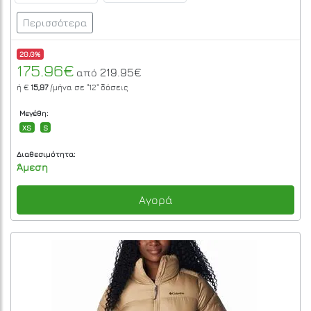
Περισσότερα
20.0%
175.96€
219.95€
από
ή €
15,97
/μήνα σε
"12"
δόσεις
Μεγέθη:
XS
S
Διαθεσιμότητα:
Άμεση
Αγορά