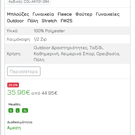
Κωδικός: COL-AK1131-384
Μπλούζες
Γυναικεία
Fleece
Φούτερ
Γυναικείες
Outdoor
Πόλη
Stretch
FW25
Υλικό:
100% Polyester
Λαιμόκοψη:
1/2 Zip
Outdoor Δραστηριότητες, Ταξίδι,
Χρήση:
Καθημερινή, Χειμερινά Σπορ, Ορειβασία,
Πόλη
Περισσότερα
20.0%
35.96€
44.95€
από
Μεγέθη:
S
L
XL
Διαθεσιμότητα:
Άμεση