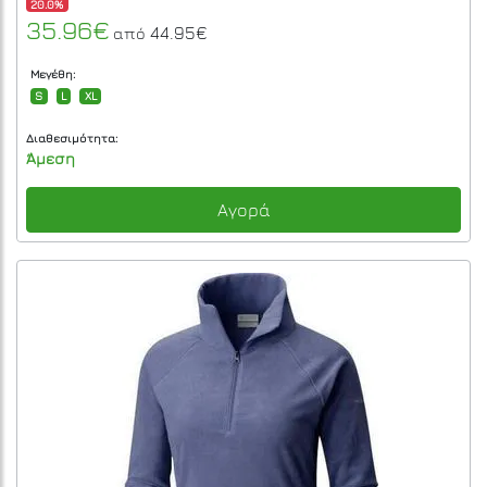
20.0%
35.96€
44.95€
από
Μεγέθη:
S
L
XL
Διαθεσιμότητα:
Άμεση
Αγορά