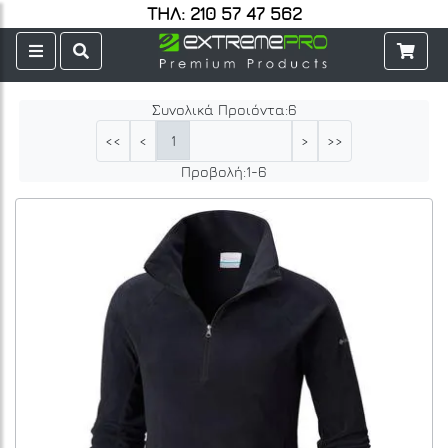
ΤΗΛ: 210 57 47 562
Συνολικά Προιόντα:
6
1
<<
<
>
>>
Προβολή:
1
-
6