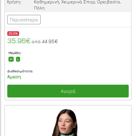
Χρήση:
Καθημερινή, Χειμερινά Σπορ, Ορειβασία,
Πόλη
Περισσότερα
20.0%
35.96€
44.95€
από
Μεγέθη:
M
L
Διαθεσιμότητα:
Άμεση
Αγορά