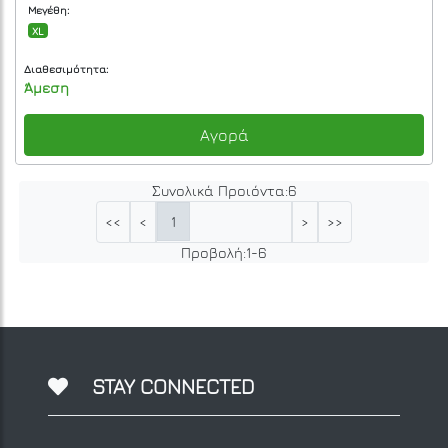
Μεγέθη:
XL
Διαθεσιμότητα:
Άμεση
Αγορά
Συνολικά Προιόντα:
6
1
<<
<
>
>>
Προβολή:
1
-
6
STAY CONNECTED