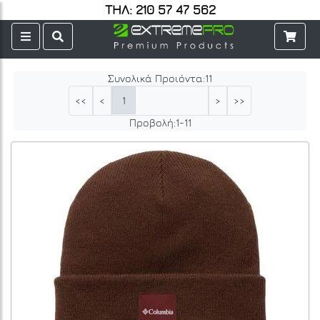
ΤΗΛ: 210 57 47 562
Συνολικά Προιόντα:
11
1
<<
<
>
>>
Προβολή:
1
-
11