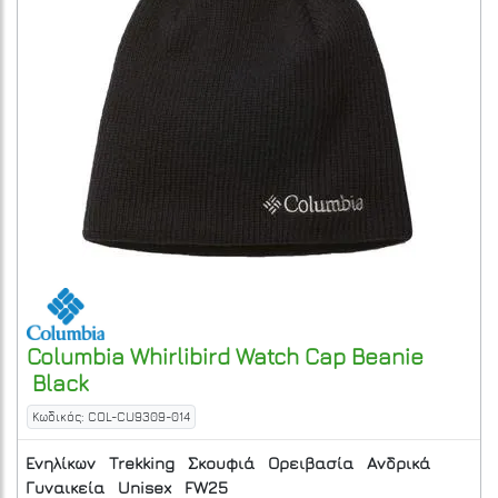
Columbia
Whirlibird Watch Cap Beanie
Black
Κωδικός: COL-CU9309-014
Ενηλίκων
Trekking
Σκουφιά
Ορειβασία
Ανδρικά
Γυναικεία
Unisex
FW25