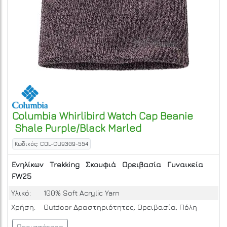
Columbia
Whirlibird Watch Cap Beanie
Shale Purple/Black Marled
Κωδικός: COL-CU9309-554
Ενηλίκων
Trekking
Σκουφιά
Ορειβασία
Γυναικεία
FW25
Υλικό:
100% Soft Acrylic Yarn
Χρήση:
Outdoor Δραστηριότητες, Ορειβασία, Πόλη
Περισσότερα