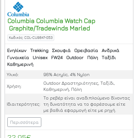
Columbia
Columbia Watch Cap
Graphite/Tradewinds Marled
Κωδικός: COL-CU9847-053
Ενηλίκων
Trekking
Σκουφιά
Ορειβασία
Ανδρικά
Γυναικεία
Unisex
FW24
Outdoor
Πόλη
Ταξίδι
Καθημερινή
Υλικό:
96% Acrylic, 4% Nylon
Outdoor Δραστηριότητες, Ταξίδι,
Χρήση:
Καθημερινή, Πόλη
Το ρεβέρ είναι αναδιπλούμενο δίνοντας
Ιδιαιτερότητες:
τη δυνατότητα να το φορέσουμε είτε
με βαθιά εφαρμογή είτε με ρηχή.
Περισσότερα
22.95€