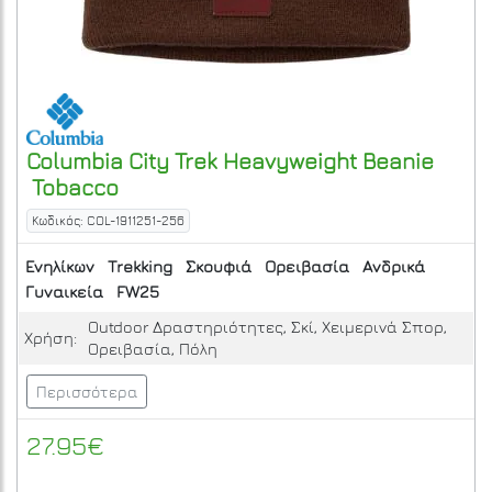
Columbia
City Trek Heavyweight Beanie
Tobacco
Κωδικός: COL-1911251-256
Ενηλίκων
Trekking
Σκουφιά
Ορειβασία
Ανδρικά
Γυναικεία
FW25
Outdoor Δραστηριότητες, Σκί, Χειμερινά Σπορ,
Χρήση:
Ορειβασία, Πόλη
Περισσότερα
27.95€