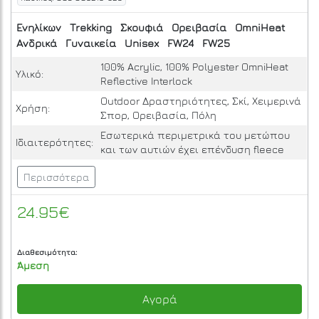
Ενηλίκων
Trekking
Σκουφιά
Ορειβασία
OmniHeat
Ανδρικά
Γυναικεία
Unisex
FW24
FW25
100% Acrylic, 100% Polyester OmniHeat
Υλικό:
Reflective Interlock
Outdoor Δραστηριότητες, Σκί, Χειμερινά
Χρήση:
Σπορ, Ορειβασία, Πόλη
Εσωτερικά περιμετρικά του μετώπου
Ιδιαιτερότητες:
και των αυτιών έχει επένδυση fleece
Περισσότερα
24.95€
Διαθεσιμότητα:
Άμεση
Αγορά