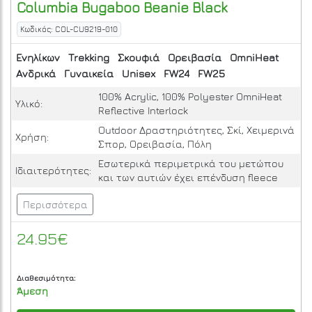
Columbia
Bugaboo Beanie
Black
Κωδικός: COL-CU9219-010
Ενηλίκων
Trekking
Σκουφιά
Ορειβασία
OmniHeat
Ανδρικά
Γυναικεία
Unisex
FW24
FW25
100% Acrylic, 100% Polyester OmniHeat
Υλικό:
Reflective Interlock
Outdoor Δραστηριότητες, Σκί, Χειμερινά
Χρήση:
Σπορ, Ορειβασία, Πόλη
Εσωτερικά περιμετρικά του μετώπου
Ιδιαιτερότητες:
και των αυτιών έχει επένδυση fleece
Περισσότερα
24.95€
Διαθεσιμότητα:
Άμεση