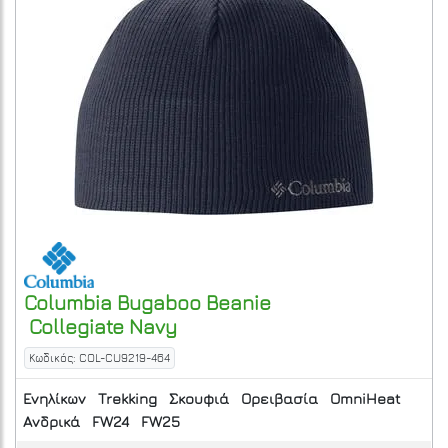
Columbia
Bugaboo Beanie
Collegiate Navy
Κωδικός: COL-CU9219-464
Ενηλίκων
Trekking
Σκουφιά
Ορειβασία
OmniHeat
Ανδρικά
FW24
FW25