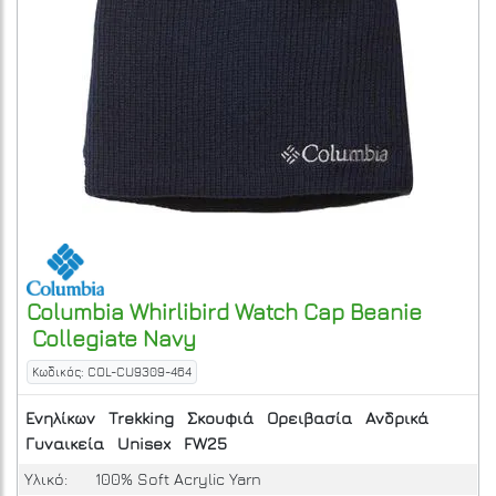
Columbia
Whirlibird Watch Cap Beanie
Collegiate Navy
Κωδικός: COL-CU9309-464
Ενηλίκων
Trekking
Σκουφιά
Ορειβασία
Ανδρικά
Γυναικεία
Unisex
FW25
Υλικό:
100% Soft Acrylic Yarn