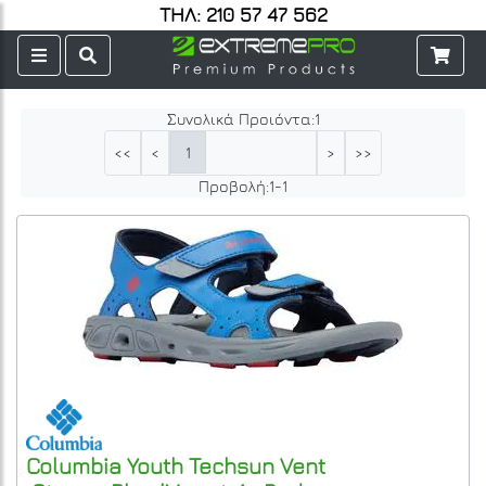
ΤΗΛ: 210 57 47 562
Συνολικά Προιόντα:
1
1
<<
<
>
>>
Προβολή:
1
-
1
Columbia
Youth Techsun Vent