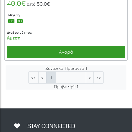
40.0€
50.0€
από
Μεγέθη:
32
33
Διαθεσιμότητα:
Άμεση
Αγορά
Συνολικά Προιόντα:
1
1
<<
<
>
>>
Προβολή:
1
-
1
STAY CONNECTED