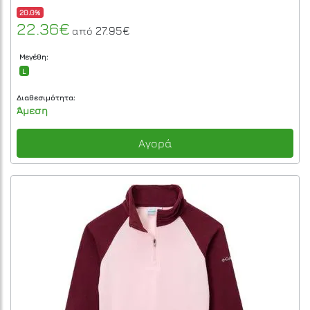
20.0%
22.36€
27.95€
από
Μεγέθη:
L
Διαθεσιμότητα:
Άμεση
Αγορά