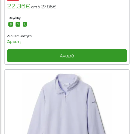
22.36€
27.95€
από
Μεγέθη:
S
M
L
Διαθεσιμότητα:
Άμεση
Αγορά