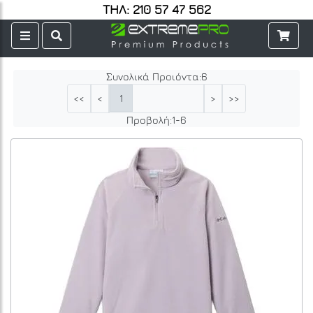
ΤΗΛ: 210 57 47 562
Συνολικά Προιόντα:
6
1
<<
<
>
>>
Προβολή:
1
-
6