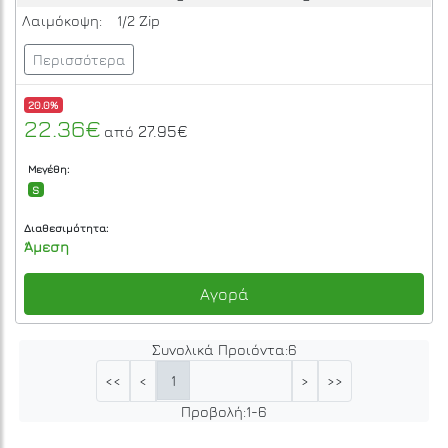
Λαιμόκοψη:
1/2 Zip
Περισσότερα
20.0%
22.36€
27.95€
από
Μεγέθη:
S
Διαθεσιμότητα:
Άμεση
Αγορά
Συνολικά Προιόντα:
6
1
<<
<
>
>>
Προβολή:
1
-
6