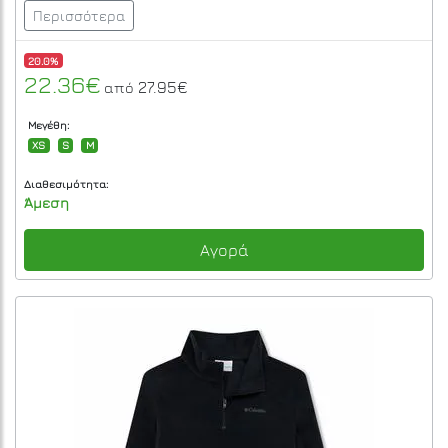
Περισσότερα
20.0%
22.36€
27.95€
από
Μεγέθη:
XS
S
M
Διαθεσιμότητα:
Άμεση
Αγορά