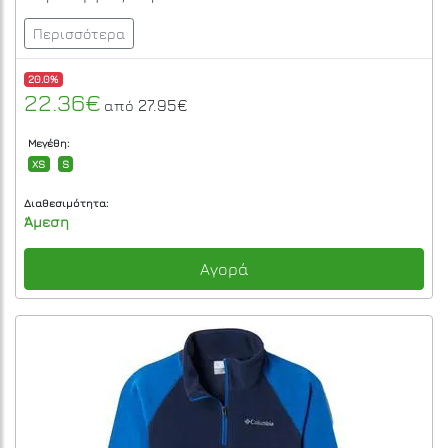
Περισσότερα
20.0%
22.36€
27.95€
από
Μεγέθη:
XS
S
Διαθεσιμότητα:
Άμεση
Αγορά