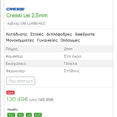
Cressi
Lei 2,5mm
Κωδικός: CRE-LU4780-NCC
Κατάδυσης
Στολές
Διπλόφοδρες
SeaSports
Μονοκόμματες
Γυναικείες
Ολόσωμες
Πάχος:
2mm
Aquastop:
Στα άκρα
Ενισχύσεις:
Γόνατα
Φερμουάρ:
Στήθους
Περισσότερα
9.0%
136.49€
149.99€
από
Μεγέθη:
XS/1
S/2
L/4
XL/5