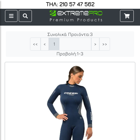
ΤΗΛ: 210 57 47 562
Συνολικά Προιόντα:
3
1
<<
<
>
>>
Προβολή:
1
-
3