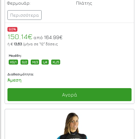
Φερμουάρ:
Πλάτης
Περισσότερα
9.0%
150.14€
164.99€
από
ή €
13,63
/μήνα σε
"12"
δόσεις
Μεγέθη:
XS/1
S/2
M/3
L/4
XL/5
Διαθεσιμότητα:
Άμεση
Αγορά