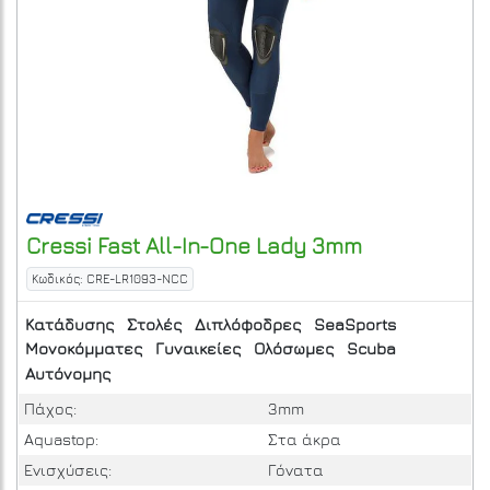
Cressi
Fast All-In-One Lady 3mm
Κωδικός: CRE-LR1093-NCC
Κατάδυσης
Στολές
Διπλόφοδρες
SeaSports
Μονοκόμματες
Γυναικείες
Ολόσωμες
Scuba
Αυτόνομης
Πάχος:
3mm
Aquastop:
Στα άκρα
Ενισχύσεις:
Γόνατα