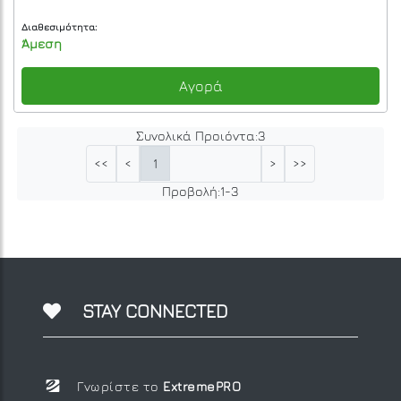
Διαθεσιμότητα:
Άμεση
Αγορά
Συνολικά Προιόντα:
3
1
<<
<
>
>>
Προβολή:
1
-
3
STAY CONNECTED
Γνωρίστε το
ExtremePRO