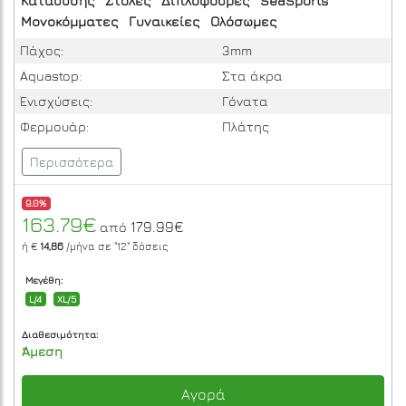
Κατάδυσης
Στολές
Διπλόφοδρες
SeaSports
Μονοκόμματες
Γυναικείες
Ολόσωμες
Πάχος:
3mm
Aquastop:
Στα άκρα
Ενισχύσεις:
Γόνατα
Φερμουάρ:
Πλάτης
Περισσότερα
9.0%
163.79€
179.99€
από
ή €
14,86
/μήνα σε
"12"
δόσεις
Μεγέθη:
L/4
XL/5
Διαθεσιμότητα:
Άμεση
Αγορά