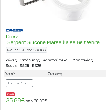
Cressi
Serpent Silicone Marseillaise Belt White
Κωδικός: CRE-TA629030-NCC
Ζώνες
Κατάδυσης
Ψαροτούφεκου
Μασσαλίας
Scuba
SS25
SS26
Υλικό:
Σιλικόνη
Περισσότερα
10.0%
35.99€
39.99€
από