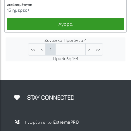
Διαθεσιμότητα:
15 ημέρες+
Αγορά
Συνολικά Προιόντα:
4
1
<<
<
>
>>
Προβολή:
1
-
4
STAY CONNECTED
Γνωρίστε το
ExtremePRO