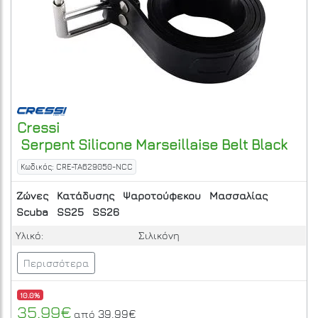
Cressi
Serpent Silicone Marseillaise Belt Black
Κωδικός: CRE-TA629050-NCC
Ζώνες
Κατάδυσης
Ψαροτούφεκου
Μασσαλίας
Scuba
SS25
SS26
Υλικό:
Σιλικόνη
Περισσότερα
10.0%
35.99€
39.99€
από