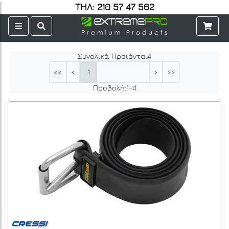
ΤΗΛ: 210 57 47 562
Συνολικά Προιόντα:
4
1
<<
<
>
>>
Προβολή:
1
-
4