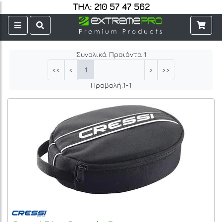
ΤΗΛ: 210 57 47 562
Συνολικά Προιόντα:
1
1
<<
<
>
>>
Προβολή:
1
-
1