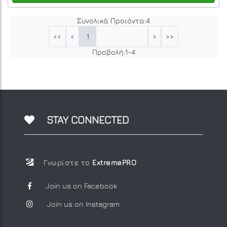
Συνολικά Προιόντα:
4
1
<<
<
>
>>
Προβολή:
1
-
4
STAY CONNECTED
Γνωρίστε το
ExtremePRO
Join us on Facebook
Join us on Instagram