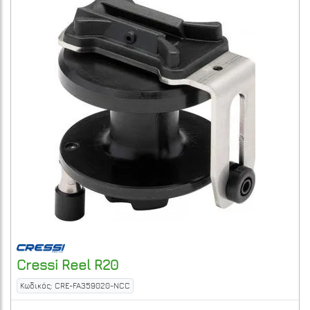
Cressi
Reel R20
Κωδικός: CRE-FA359020-NCC