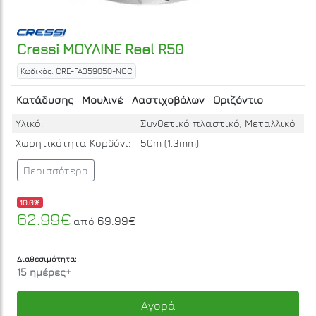
Cressi
ΜΟΥΛΙΝΕ Reel R50
Κωδικός: CRE-FA359050-NCC
Κατάδυσης
Μουλινέ
Λαστιχοβόλων
Οριζόντιο
Υλικό:
Συνθετικό πλαστικό, Μεταλλικό
Χωρητικότητα Κορδόνι:
50m (1.3mm)
Περισσότερα
10.0%
62.99€
69.99€
από
Διαθεσιμότητα:
15 ημέρες+
Αγορά