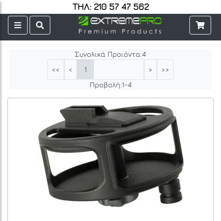
ΤΗΛ: 210 57 47 562
Συνολικά Προιόντα:
4
1
<<
<
>
>>
Προβολή:
1
-
4