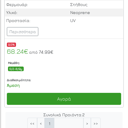
Φερμουάρ:
Στήθους
Υλικό:
Neoprene
Προστασία:
UV
Περισσότερα
9.0%
68.24€
74.99€
από
Μεγέθη:
S/2-8/9y
Διαθεσιμότητα:
Άμεση
Αγορά
Συνολικά Προιόντα:
2
1
<<
<
>
>>