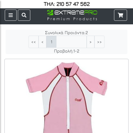
ΤΗΛ: 210 57 47 562
Συνολικά Προιόντα:
2
1
<<
<
>
>>
Προβολή:
1
-
2