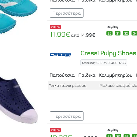
Περισσότερα
20.0%
Μεγέθη:
11.99€
29
31
32
34
14.99€
από
Cressi
Pulpy Shoes 
Κωδικός: CRE-XVB9480-NCC
Παπούτσια
Παιδικά
Κολυμβητηρίου
Υλικό πάνω μέρους:
Μαλακό ελαφρύ ελα
Περισσότερα
20.0%
Μεγέθη:
28
30
32
3