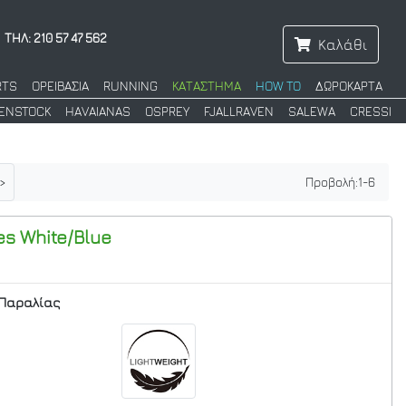
ΤΗΛ: 210 57 47 562
Καλάθι
RTS
ΟΡΕΙΒΑΣΙΑ
RUNNING
ΚΑΤΑΣΤΗΜΑ
HOW TO
ΔΩΡΟΚΑΡΤΑ
KENSTOCK
HAVAIANAS
OSPREY
FJALLRAVEN
SALEWA
CRESSI
>
Προβολή:
1
-
6
es White/Blue
Παραλίας