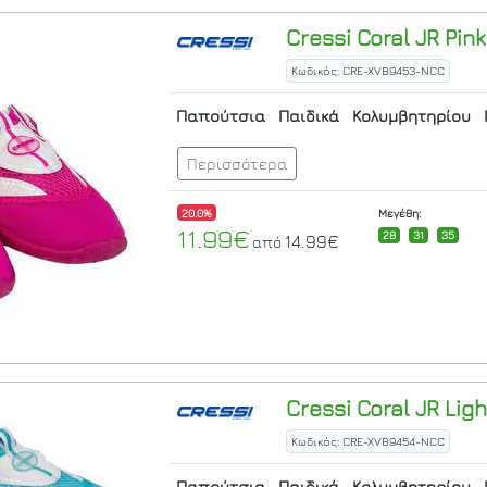
Cressi
Coral JR Pink
Κωδικός: CRE-XVB9453-NCC
Παπούτσια
Παιδικά
Κολυμβητηρίου
Περισσότερα
20.0%
Μεγέθη:
11.99€
28
31
35
14.99€
από
Cressi
Coral JR Ligh
Κωδικός: CRE-XVB9454-NCC
Παπούτσια
Παιδικά
Κολυμβητηρίου