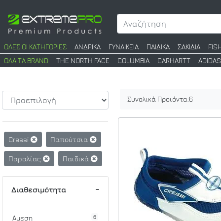
ΟΛΕΣ ΟΙ ΚΑΤΗΓΟΡΙΕΣ
ΑΝΔΡΙΚΑ
ΓΥΝΑΙΚΕΙΑ
ΠΑΙΔΙΚΑ
ΣΑΚΙΔΙΑ
FIS
ΟΛΑ ΤΑ BRAND
THE NORTH FACE
COLUMBIA
CARHARTT
ADIDAS
Συνολικά Προιόντα:
6
Cressi
Παπούτσια
Παραλίας
Παιδικά
Διαθεσιμότητα
6
Άμεση