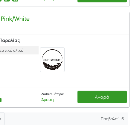
Pink/White
Παραλίας
στικό υλικό
Διαθεσιμότητα:
Αγορά
Άμεση
4
>
Προβολή:
1
-
6