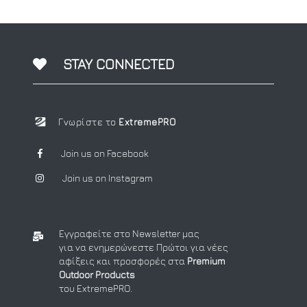
STAY CONNECTED
Γνωρίστε το
ExtremePRO
Join us on Facebook
Join us on Instagram
Εγγραφείτε στο Newsletter μας
για να ενημερώνεστε Πρώτοι για νέες
αφίξεις και προσφορές στα
Premium
Outdoor Products
του ExtremePRO.