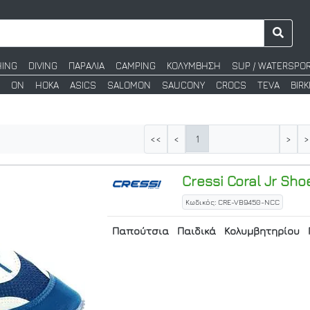
HING
DIVING
ΠΑΡΑΛΙΑ
CAMPING
ΚΟΛΥΜΒΗΣΗ
SUP / WATERSPO
ON
HOKA
ASICS
SALOMON
SAUCONY
CROCS
TEVA
BIR
1
<<
<
>
>
Cressi
Coral Jr Sho
Κωδικός: CRE-VB9450-NCC
Παπούτσια
Παιδικά
Κολυμβητηρίου