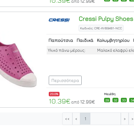
10.39€
12.99€
από
Cressi
Pulpy Shoes 
Κωδικός: CRE-XVB9481-NCC
Παπούτσια
Παιδικά
Κολυμβητηρίου
Υλικό πάνω μέρους:
Μαλακό ελαφρύ ελα
Περισσότερα
20.0%
Μεγέθη:
10.39€
29
32
33
3
12.99€
από
1
<<
<
>
>