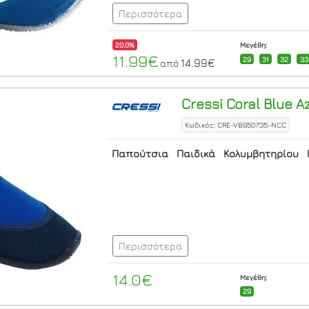
Περισσότερα
20.0%
Μεγέθη:
11.99€
29
31
32
33
14.99€
από
Cressi
Coral Blue A
Κωδικός: CRE-VB950735-NCC
Παπούτσια
Παιδικά
Κολυμβητηρίου
Περισσότερα
14.0€
Μεγέθη:
29