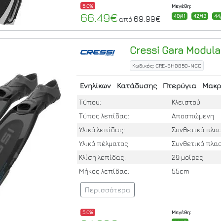
5.0%
Μεγέθη:
66.49€
40/41
42/43
44
69.99€
από
Cressi
Gara Modular
Κωδικός: CRE-BH0850-NCC
Ενηλίκων
Κατάδυσης
Πτερύγια
Μακρ
Τύπου:
Κλειστού
Τύπος λεπίδας:
Αποσπώμενη
Υλικό λεπίδας:
Συνθετικό πλα
Υλικό πέλματος:
Συνθετικό πλα
Κλίση λεπίδας:
29 μοίρες
Μήκος λεπίδας:
55cm
Περισσότερα
5.0%
Μεγέθη: