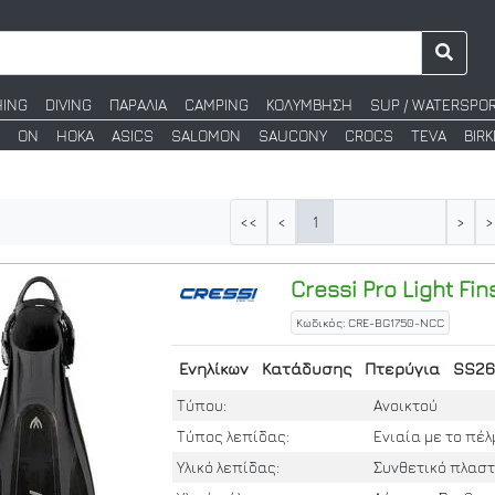
HING
DIVING
ΠΑΡΑΛΙΑ
CAMPING
ΚΟΛΥΜΒΗΣΗ
SUP / WATERSPO
ON
HOKA
ASICS
SALOMON
SAUCONY
CROCS
TEVA
BIR
1
<<
<
>
>
Cressi
Pro Light Fin
Κωδικός: CRE-BG1750-NCC
Ενηλίκων
Κατάδυσης
Πτερύγια
SS26
Τύπου:
Ανοικτού
Τύπος λεπίδας:
Ενιαία με το πέ
Υλικό λεπίδας:
Συνθετικό πλαστ