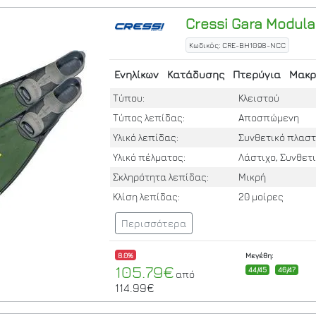
Cressi
Gara Modular
Κωδικός: CRE-BH1098-NCC
Ενηλίκων
Κατάδυσης
Πτερύγια
Μακρ
Τύπου:
Κλειστού
Τύπος λεπίδας:
Αποσπώμενη
Υλικό λεπίδας:
Συνθετικό πλαστ
Υλικό πέλματος:
Λάστιχο, Συνθετ
Σκληρότητα λεπίδας:
Μικρή
Κλίση λεπίδας:
20 μοίρες
Περισσότερα
8.0%
Μεγέθη:
105.79€
44/45
46/47
από
114.99€