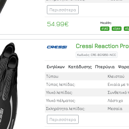
Περισσότερα
54.99€
Μεγέθη:
41/42
43/44
45
Cressi
Reaction Pro 
Κωδικός: CRE-BG1950-NCC
Ενηλίκων
Κατάδυσης
Πτερύγια
Ψαρο
Τύπου:
Κλειστού
Τύπος λεπίδας:
Ενιαία με 
Υλικό λεπίδας:
Συνθετικό 
Υλικό πέλματος:
Λάστιχο
Σκληρότητα λεπίδας:
Μεσαία
Περισσότερα