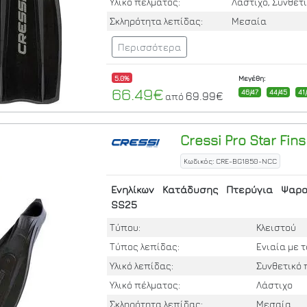
Υλικό πέλματος:
Λάστιχο, Συνθετ
Σκληρότητα λεπίδας:
Μεσαία
Περισσότερα
5.0%
Μεγέθη:
66.49€
46/47
44/45
41
69.99€
από
Cressi
Pro Star Fins
Κωδικός: CRE-BG1850-NCC
Ενηλίκων
Κατάδυσης
Πτερύγια
Ψαρο
SS25
Τύπου:
Κλειστού
Τύπος λεπίδας:
Ενιαία με 
Υλικό λεπίδας:
Συνθετικό 
Υλικό πέλματος:
Λάστιχο
Σκληρότητα λεπίδας:
Μεσαία