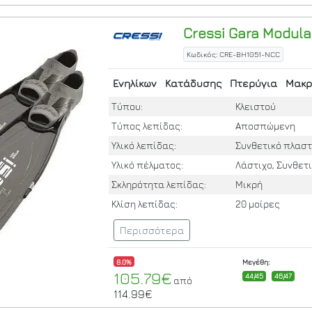
Cressi
Gara Modular
Κωδικός: CRE-BH1051-NCC
Ενηλίκων
Κατάδυσης
Πτερύγια
Μακρ
Τύπου:
Κλειστού
Τύπος λεπίδας:
Αποσπώμενη
Υλικό λεπίδας:
Συνθετικό πλαστ
Υλικό πέλματος:
Λάστιχο, Συνθετ
Σκληρότητα λεπίδας:
Μικρή
Κλίση λεπίδας:
20 μοίρες
Περισσότερα
8.0%
Μεγέθη:
105.79€
44/45
46/47
από
114.99€