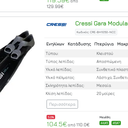
από
129.99€
Cressi
Gara Modular
Κωδικός: CRE-BH1050-NCC
Ενηλίκων
Κατάδυσης
Πτερύγια
Μακρ
Τύπου:
Κλειστού
Τύπος λεπίδας:
Αποσπώμενη
Υλικό λεπίδας:
Συνθετικό πλαστ
Υλικό πέλματος:
Λάστιχο, Συνθετ
Σκληρότητα λεπίδας:
Μεσαία
Κλίση λεπίδας:
20 μοίρες
Περισσότερα
5.0%
Μεγέθη:
104.5€
44/45
46/47
110.0€
από