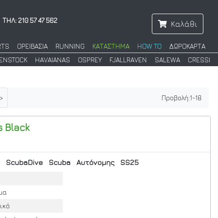
ΤΗΛ: 210 57 47 562
Καλάθι
RTS
ΟΡΕΙΒΑΣΙΑ
RUNNING
ΚΑΤΑΣΤΗΜΑ
HOW TO
ΔΩΡΟΚΑΡΤΑ
KENSTOCK
HAVAIANAS
OSPREY
FJALLRAVEN
SALEWA
CRESSI
>
Προβολή:
1
-
18
s Black
ScubaDive
Scuba
Αυτόνομης
SS25
λμα
ικό