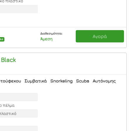
ικό πλαστικό
Διαθεσιμότητα:
Αγορά
Άμεση
/44
 Black
τούφεκου
Συμβατικά
Snorkeling
Scuba
Αυτόνομης
το πέλμα
πλαστικό