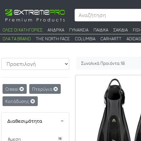
ΟΛΕΣ ΟΙ ΚΑΤΗΓΟΡΙΕΣ
ΑΝΔΡΙΚΑ
ΓΥΝΑΙΚΕΙΑ
ΠΑΙΔΙΚΑ
ΣΑΚΙΔΙΑ
FIS
ΟΛΑ ΤΑ BRAND
THE NORTH FACE
COLUMBIA
CARHARTT
ADIDAS
Συνολικά Προιόντα:
18
Cressi
Πτερύγια
Κατάδυσης
Διαθεσιμότητα
18
Άμεση