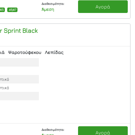
Διαθεσιμότητα:
Αγορά
Άμεση
/45
46/47
 Sprint Black
ιά
Ψαροτούφεκου
Λεπίδας
στικό
στικό
Διαθεσιμότητα:
Αγορά