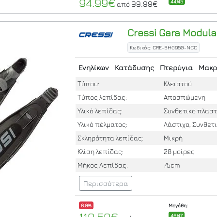
94.99€
44/45
99.99€
από
Cressi
Gara Modular
Κωδικός: CRE-BH0950-NCC
Ενηλίκων
Κατάδυσης
Πτερύγια
Μακρ
Τύπου:
Κλειστού
Τύπος λεπίδας:
Αποσπώμενη
Υλικό λεπίδας:
Συνθετικό πλαστ
Υλικό πέλματος:
Λάστιχο, Συνθετ
Σκληρότητα λεπίδας:
Μικρή
Κλίση λεπίδας:
28 μοίρες
Μήκος Λεπίδας:
75cm
Περισσότερα
8.0%
Μεγέθη:
119.59€
46/47