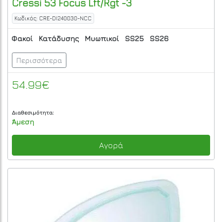
Cressi
53 Focus Lft/Rgt -3
Κωδικός: CRE-DI240030-NCC
Φακοί
Κατάδυσης
Μυωπικοί
SS25
SS26
Περισσότερα
54.99€
Διαθεσιμότητα:
Άμεση
Αγορά