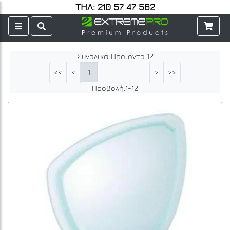
ΤΗΛ: 210 57 47 562
Συνολικά Προιόντα:
12
1
<<
<
>
>>
Προβολή:
1
-
12