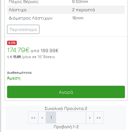
Πάχος Βέργας:
6.50mm
Λάστιχα:
2 περαστά
Διάμετρος Λάστιχων:
16mm
Περισσότερα
8.0%
174.79€
189.99€
από
ή €
15,86
/μήνα σε
"12"
δόσεις
Διαθεσιμότητα:
Άμεση
Αγορά
Συνολικά Προιόντα:
2
1
<<
<
>
>>
Προβολή:
1
-
2