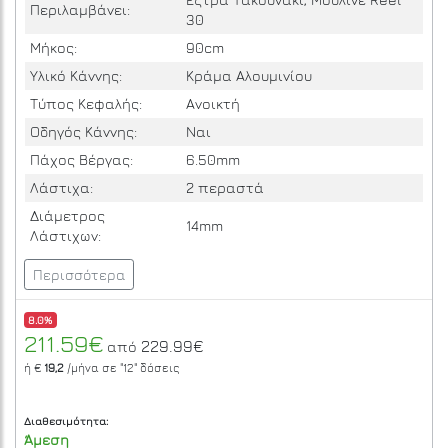
Περιλαμβάνει:
30
Μήκος:
90cm
Υλικό Κάννης:
Κράμα Αλουμινίου
Τύπος Κεφαλής:
Ανοικτή
Οδηγός Κάννης:
Ναι
Πάχος Βέργας:
6.50mm
Λάστιχα:
2 περαστά
Διάμετρος
14mm
Λάστιχων:
Περισσότερα
8.0%
211.59€
229.99€
από
ή €
19,2
/μήνα σε
"12"
δόσεις
Διαθεσιμότητα:
Άμεση