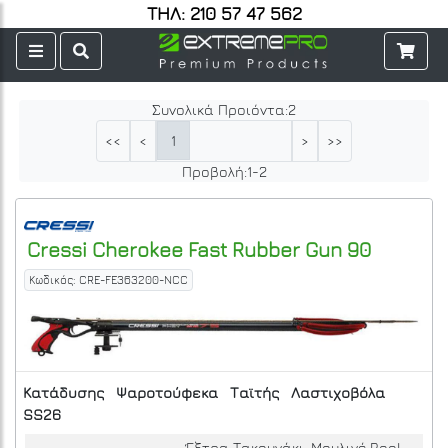
ΤΗΛ: 210 57 47 562
Συνολικά Προιόντα:
2
1
<<
<
>
>>
Προβολή:
1
-
2
Cressi
Cherokee Fast Rubber Gun 90
Κωδικός: CRE-FE363200-NCC
Κατάδυσης
Ψαροτούφεκα
Ταϊτής
Λαστιχοβόλα
SS26
Έξτρα Τακουνάκι, Μουλινέ Reel