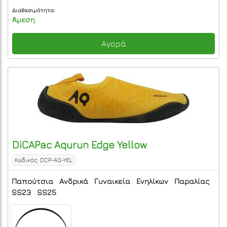
Διαθεσιμότητα:
Άμεση
Αγορά
DiCAPac
Aqurun Edge
Yellow
Κωδικός: DCP-AQ-YEL
Παπούτσια
Ανδρικά
Γυναικεία
Ενηλίκων
Παραλίας
SS23
SS25