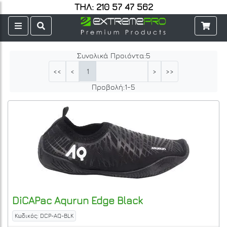
ΤΗΛ: 210 57 47 562
Συνολικά Προιόντα:
5
1
<<
<
>
>>
Προβολή:
1
-
5
DiCAPac
Aqurun Edge
Black
Κωδικός: DCP-AQ-BLK