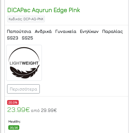
DiCAPac
Aqurun Edge
Pink
Κωδικός: DCP-AQ-PNK
Παπούτσια
Ανδρικά
Γυναικεία
Ενηλίκων
Παραλίας
SS23
SS25
Περισσότερα
20.0%
23.99€
29.99€
από
Μεγέθη:
35/36