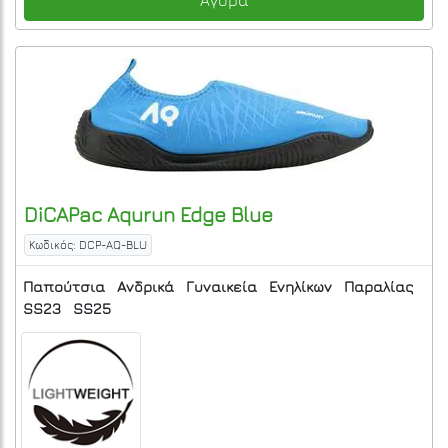
Αγορά
DiCAPac
Aqurun Edge
Blue
Κωδικός: DCP-AQ-BLU
Παπούτσια
Ανδρικά
Γυναικεία
Ενηλίκων
Παραλίας
SS23
SS25