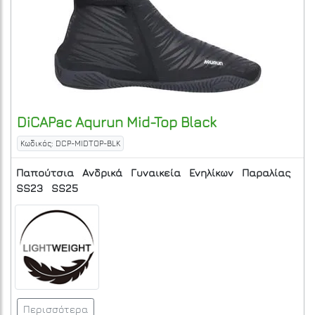
DiCAPac
Aqurun Mid-Top
Black
Κωδικός: DCP-MIDTOP-BLK
Παπούτσια
Ανδρικά
Γυναικεία
Ενηλίκων
Παραλίας
SS23
SS25
Περισσότερα