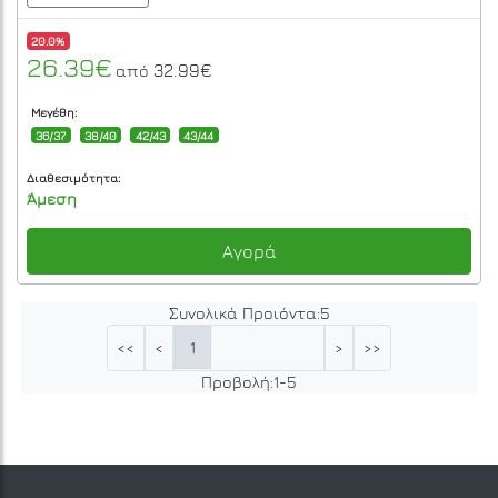
20.0%
26.39€
32.99€
από
Μεγέθη:
36/37
38/40
42/43
43/44
Διαθεσιμότητα:
Άμεση
Αγορά
Συνολικά Προιόντα:
5
1
<<
<
>
>>
Προβολή:
1
-
5