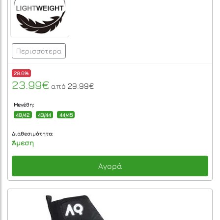
Περισσότερα
20.0%
23.99€
29.99€
από
Μεγέθη:
40/42
43/44
44/45
Διαθεσιμότητα:
Άμεση
Αγορά