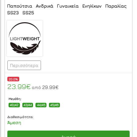
Παπούτσια
Ανδρικά
Γυναικεία
Ενηλίκων
Παραλίας
SS23
SS25
Περισσότερα
20.0%
23.99€
29.99€
από
Μεγέθη:
40/42
43/44
44/45
45/46
Διαθεσιμότητα:
Άμεση