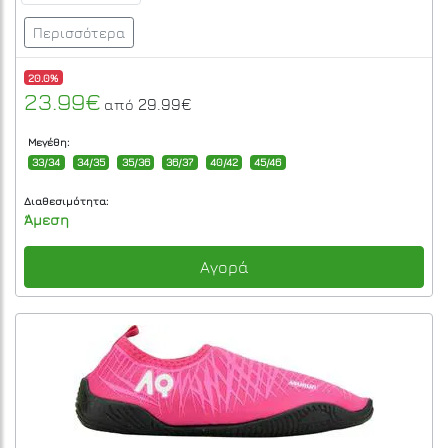
Περισσότερα
20.0%
23.99€
29.99€
από
Μεγέθη:
33/34
34/35
35/36
36/37
40/42
45/46
Διαθεσιμότητα:
Άμεση
Αγορά