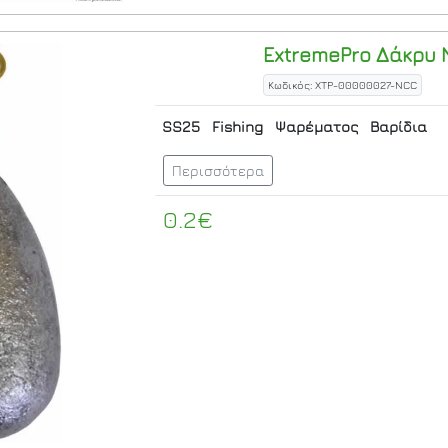
ExtremePro
Δάκρυ Ν
Κωδικός: XTP-00000027-NCC
SS25
Fishing
Ψαρέματος
Βαρίδια
Περισσότερα
0.2€