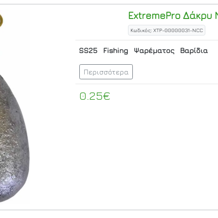
ExtremePro
Δάκρυ 
Κωδικός: XTP-00000031-NCC
SS25
Fishing
Ψαρέματος
Βαρίδια
Περισσότερα
0.25€