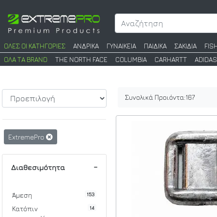
ΟΛΕΣ ΟΙ ΚΑΤΗΓΟΡΙΕΣ
ΑΝΔΡΙΚΑ
ΓΥΝΑΙΚΕΙΑ
ΠΑΙΔΙΚΑ
ΣΑΚΙΔΙΑ
FIS
ΟΛΑ ΤΑ BRAND
THE NORTH FACE
COLUMBIA
CARHARTT
ADIDAS
Συνολικά Προιόντα:
167
ExtremePro
Διαθεσιμότητα
153
Άμεση
14
Κατόπιν