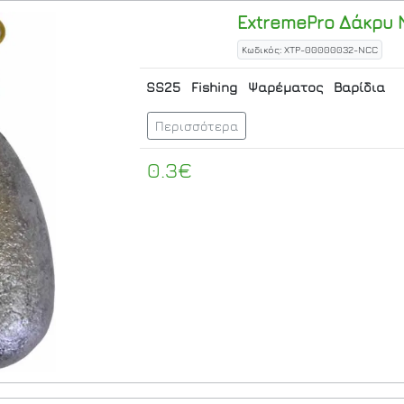
ExtremePro
Δάκρυ 
Κωδικός: XTP-00000032-NCC
SS25
Fishing
Ψαρέματος
Βαρίδια
Περισσότερα
0.3€