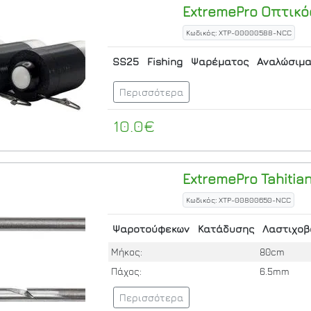
ExtremePro
Οπτικό
Κωδικός: XTP-00000588-NCC
SS25
Fishing
Ψαρέματος
Αναλώσιμ
Περισσότερα
10.0€
ExtremePro
Tahitia
Κωδικός: XTP-00800650-NCC
Ψαροτούφεκων
Κατάδυσης
Λαστιχοβ
Μήκος:
80cm
Πάχος:
6.5mm
Περισσότερα