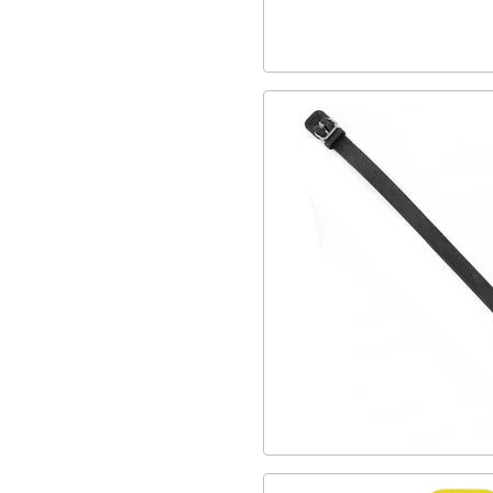
Ψαρέματος
1
Βάσεις
1
Ειδοποιητής
1
Striftaria
3
Ζωνών
1
Σχοινί,Σημαδούρες
1
Diving
1
Φακών
53
SS25
1
PoleSpears
14
Fluorocarbon
26
Βαρίδια
4
Εργαλειοθήκες
1
Επιστήθιο
5
Tai
12
SurfCasting
33