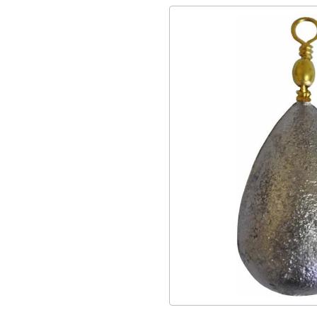
Λαστιχοβόλων
1
Camping
3
Σακίδια
69
Fishing
8
Steel
6
Ανταλλακτικά
3
Κορδόνια
3
Αεροβόλων
10
Ψαροτούφεκου
1
Οπλιστήρες
48
Κατάδυσης
2
Ταϊτής
3
Κασετίνες
1
Ανέμη
1
Τσάντες
28
Accessories
2