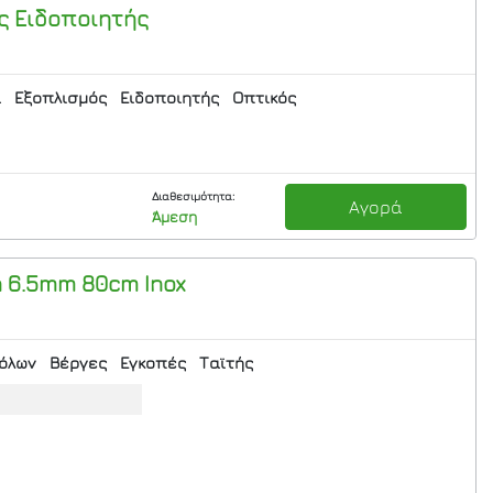
ς Ειδοποιητής
α
Εξοπλισμός
Ειδοποιητής
Οπτικός
Διαθεσιμότητα:
Αγορά
Άμεση
n 6.5mm 80cm Inox
όλων
Βέργες
Εγκοπές
Ταϊτής