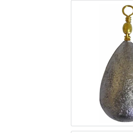
Τετράαινες
1
Duffel
3
Βάρη
5
Σετάρισμα
1
Αναπνευστήρων
2
Μέσης
1
Περιφερειακά
9
Εξοπλισμός
1
Σακούλες
1
Ψαροτούφεκα
1
Clips
1
Δίχτυ
2
Σημαδούρας
1
Στριφτάρι
11
Είδη Αλιείας
24
Δολώματα
6