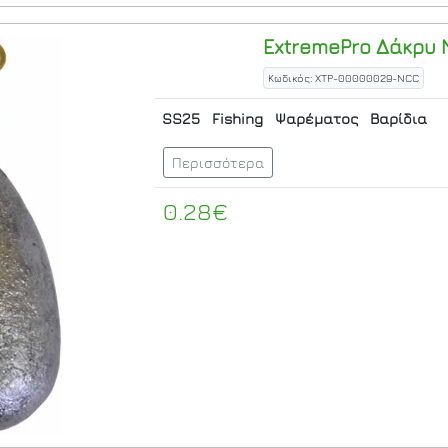
ExtremePro
Δάκρυ 
Κωδικός: XTP-00000029-NCC
SS25
Fishing
Ψαρέματος
Βαρίδια
Περισσότερα
0.28€