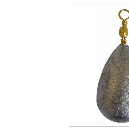
Ελαστική
5
Inox
1
Σάκοι
1
Καραμπίνερ
1
Σκηνές
2
Δελφινιέρες
4
Κουτιά
1
Scuba
4
Σπείρωμα
1
Θήκες
6
Βέργες
1
Εξωλκείς
2
Εγκοπές
2
Ζώνες
1
Βεργών
1
Δίφτερες
3