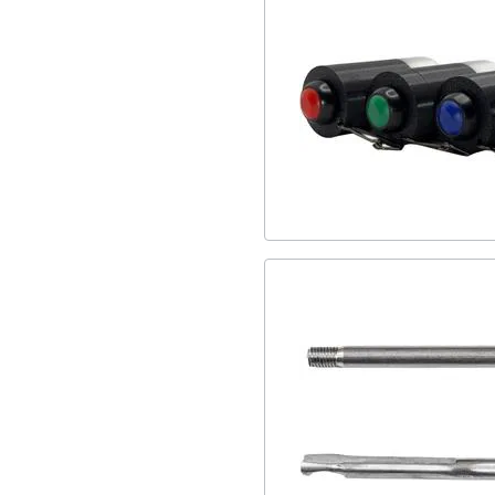
Τεχνητά
5
Rubber
12
Casting
1
Οπτικός
14
Νήματα
1
Εξοπλισμού
2
Έξοδα
1
Στένεμα
1
Καμπάνες
2
Ψαροσακούλες
12
Surf
13
Αναλώσιμα
3
Μολύβια
1
Καλαμιών
2
Σχοινοκαμπάνας
14
Πετονιές
75