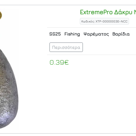
ExtremePro
Δάκρυ 
Κωδικός: XTP-00000030-NCC
SS25
Fishing
Ψαρέματος
Βαρίδια
Περισσότερα
0.39€