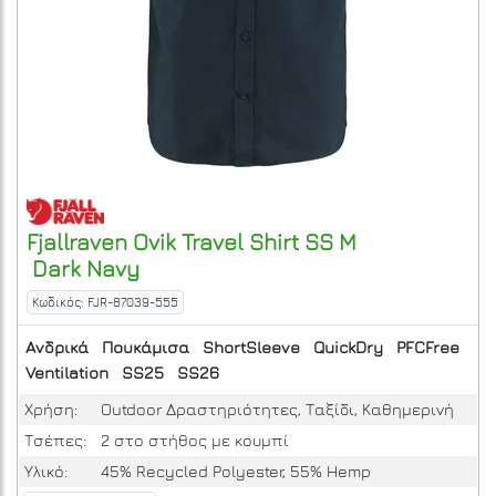
Fjallraven
Ovik Travel Shirt SS M
Dark Navy
Κωδικός: FJR-87039-555
Ανδρικά
Πουκάμισα
ShortSleeve
QuickDry
PFCFree
Ventilation
SS25
SS26
Χρήση:
Outdoor Δραστηριότητες, Ταξίδι, Καθημερινή
Τσέπες:
2 στο στήθος με κουμπί
Υλικό:
45% Recycled Polyester, 55% Hemp