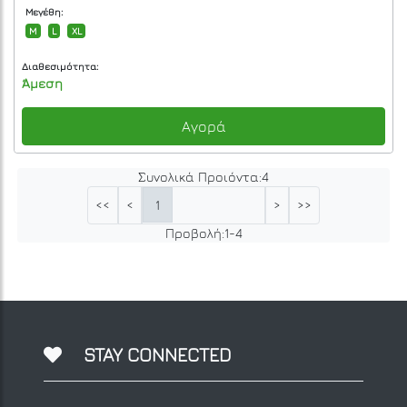
Μεγέθη:
M
L
XL
Διαθεσιμότητα:
Άμεση
Αγορά
Συνολικά Προιόντα:
4
1
<<
<
>
>>
Προβολή:
1
-
4
STAY CONNECTED