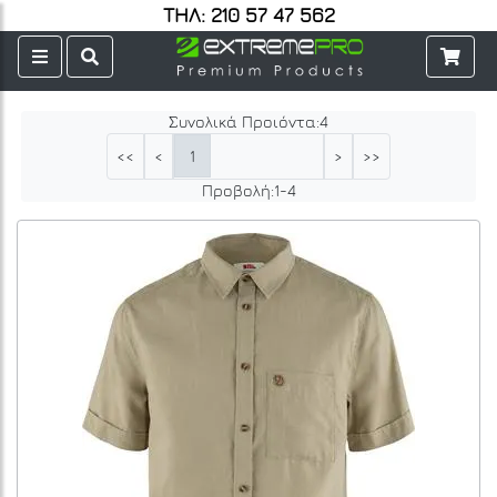
ΤΗΛ: 210 57 47 562
Συνολικά Προιόντα:
4
1
<<
<
>
>>
Προβολή:
1
-
4