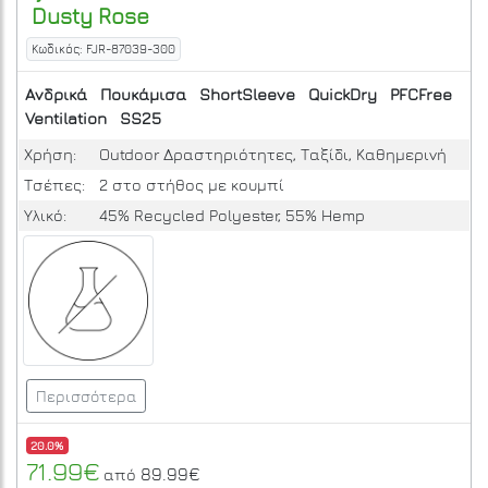
Dusty Rose
Κωδικός: FJR-87039-300
Ανδρικά
Πουκάμισα
ShortSleeve
QuickDry
PFCFree
Ventilation
SS25
Χρήση:
Outdoor Δραστηριότητες, Ταξίδι, Καθημερινή
Τσέπες:
2 στο στήθος με κουμπί
Υλικό:
45% Recycled Polyester, 55% Hemp
Περισσότερα
20.0%
71.99€
89.99€
από