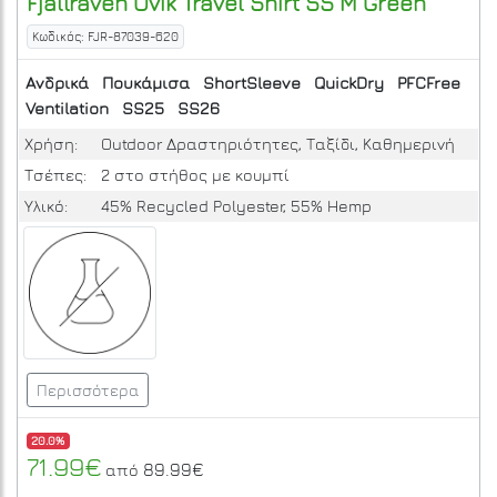
Fjallraven
Ovik Travel Shirt SS M
Green
Κωδικός: FJR-87039-620
Ανδρικά
Πουκάμισα
ShortSleeve
QuickDry
PFCFree
Ventilation
SS25
SS26
Χρήση:
Outdoor Δραστηριότητες, Ταξίδι, Καθημερινή
Τσέπες:
2 στο στήθος με κουμπί
Υλικό:
45% Recycled Polyester, 55% Hemp
Περισσότερα
20.0%
71.99€
89.99€
από