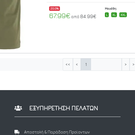
20.0%
Μεγέθη:
67.99€
L
XL
XXL
84.99€
από
1
<<
<
>
>
ΕΞΥΠΗΡΕΤΗΣΗ ΠΕΛΑΤΩΝ
Αποστολή & Παράδοση Προϊοντων