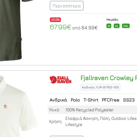
Περισσότερα
20.0%
Μεγέθη:
67.99€
M
XL
XXL
84.99€
από
Fjallraven
Crowley P
Κωδικός: FJR-81783-100
Ανδρικά
Polo
T-Shirt
PFCFree
SS23
Υλικό:
100% Recycled Polyester
Ελαφριά Άσκηση, Πόλη, Outdoor Lifes
Χρήση:
Lifestyle