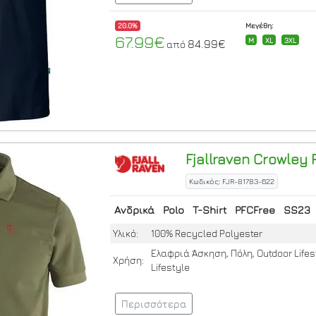
20.0%
Μεγέθη:
67.99€
M
XL
3XL
84.99€
από
Fjallraven
Crowley P
Κωδικός: FJR-81783-622
Ανδρικά
Polo
T-Shirt
PFCFree
SS23
Υλικό:
100% Recycled Polyester
Ελαφριά Άσκηση, Πόλη, Outdoor Lifes
Χρήση:
Lifestyle
Περισσότερα