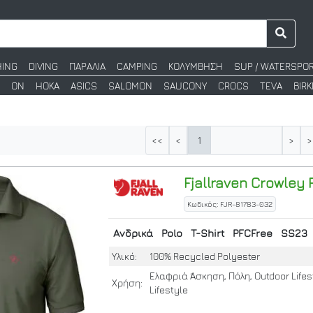
HING
DIVING
ΠΑΡΑΛΙΑ
CAMPING
ΚΟΛΥΜΒΗΣΗ
SUP / WATERSPO
ON
HOKA
ASICS
SALOMON
SAUCONY
CROCS
TEVA
BIR
1
<<
<
>
>
Fjallraven
Crowley P
Κωδικός: FJR-81783-032
Ανδρικά
Polo
T-Shirt
PFCFree
SS23
Υλικό:
100% Recycled Polyester
Ελαφριά Άσκηση, Πόλη, Outdoor Lifes
Χρήση:
Lifestyle