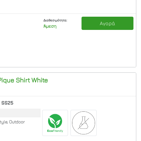
Διαθεσιμότητα:
Αγορά
Άμεση
ique Shirt
White
SS25
tyle, Outdoor