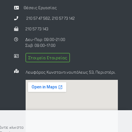
Θέσεις Εργασίας
210 57 47 562
,
210 57 73 142
210 57 73 143
Δευ-Παρ: 09:00-21:00
Σαβ: 09:00-17:00
Στοιχεία Εταιρείας
Λεωφόρος Κωνσταντινουπόλεως 53, Περιστέρι.
Κάντε
κλικ
στο