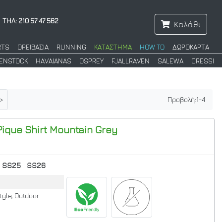
ΤΗΛ: 210 57 47 562
Καλάθι
RTS
ΟΡΕΙΒΑΣΙΑ
RUNNING
ΚΑΤΑΣΤΗΜΑ
HOW TO
ΔΩΡΟΚΑΡΤΑ
KENSTOCK
HAVAIANAS
OSPREY
FJALLRAVEN
SALEWA
CRESSI
>
Προβολή:
1
-
4
ique Shirt
Mountain Grey
SS25
SS26
tyle, Outdoor