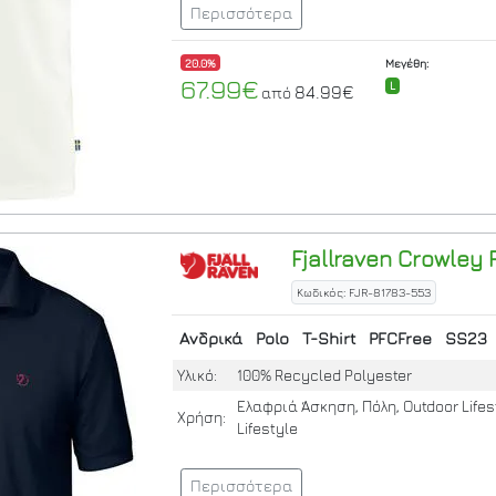
Περισσότερα
20.0%
Μεγέθη:
67.99€
L
84.99€
από
Fjallraven
Crowley P
Κωδικός: FJR-81783-553
Ανδρικά
Polo
T-Shirt
PFCFree
SS23
Υλικό:
100% Recycled Polyester
Ελαφριά Άσκηση, Πόλη, Outdoor Lifes
Χρήση:
Lifestyle
Περισσότερα