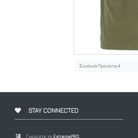
Συνολικά Προιόντα:
4
STAY CONNECTED
Γνωρίστε το
ExtremePRO