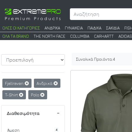
ΟΛΕΣ ΟΙ ΚΑΤΗΓΟΡΙΕΣ
ΑΝΔΡΙΚΑ
ΓΥΝΑΙΚΕΙΑ
ΠΑΙΔΙΚΑ
ΣΑΚΙΔΙΑ
FIS
ΟΛΑ ΤΑ BRAND
THE NORTH FACE
COLUMBIA
CARHARTT
ADIDAS
Συνολικά Προιόντα:
4
Fjallraven
Ανδρικά
T-Shirt
Polo
Διαθεσιμότητα
4
Άμεση