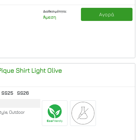
Διαθεσιμότητα:
Αγορά
Άμεση
ique Shirt
Light Olive
SS25
SS26
tyle, Outdoor