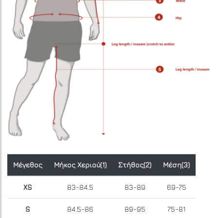
Μέγεθος
Μήκος Χεριού(1)
Στήθος(2)
Μέση(3)
XS
83-84.5
83-89
69-75
S
84.5-86
89-95
75-81