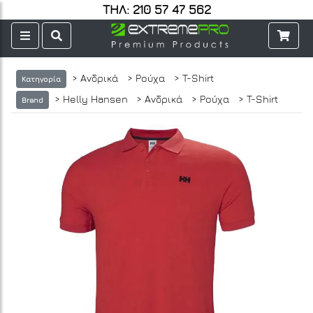
ΤΗΛ: 210 57 47 562
> Ανδρικά
> Ρούχα
> T-Shirt
Κατηγορία
> Helly Hansen
> Ανδρικά
> Ρούχα
> T-Shirt
Brand