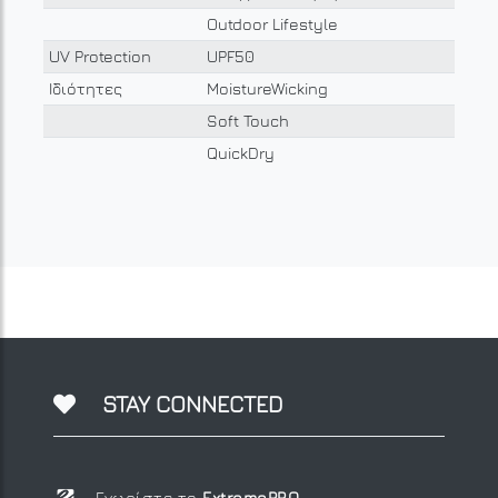
Outdoor Lifestyle
UV Protection
UPF50
Ιδιότητες
MoistureWicking
Soft Touch
QuickDry
STAY CONNECTED
Γνωρίστε το
ExtremePRO