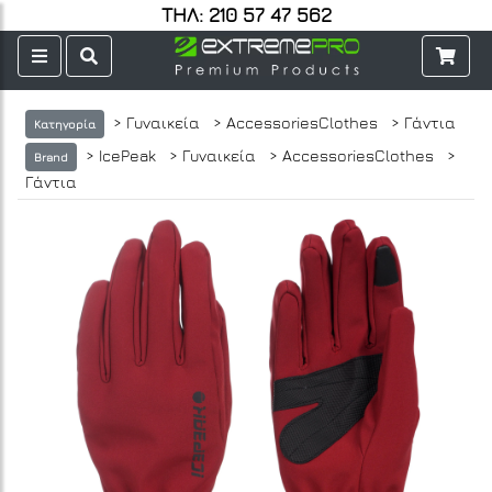
ΤΗΛ: 210 57 47 562
> Γυναικεία
> AccessoriesClothes
> Γάντια
Κατηγορία
> IcePeak
> Γυναικεία
> AccessoriesClothes
>
Brand
Γάντια