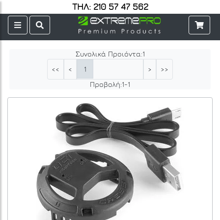
ΤΗΛ: 210 57 47 562
Συνολικά Προιόντα:
1
1
<<
<
>
>>
Προβολή:
1
-
1