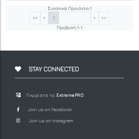
Συνολικά Προιόντα:
1
1
<<
<
>
>>
Προβολή:
1
-
1
STAY CONNECTED
Γνωρίστε το
ExtremePRO
Join us on Facebook
Join us on Instagram