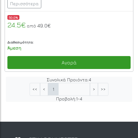
Περισσότερα
50.0%
24.5€
49.0€
από
Διαθεσιμότητα:
Άμεση
Αγορά
Συνολικά Προιόντα:
4
1
<<
<
>
>>
Προβολή:
1
-
4