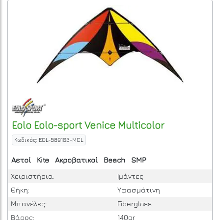
Eolo
Eolo-sport Venice
Multicolor
Κωδικός: EOL-589103-MCL
Αετοί
Kite
Ακροβατικοί
Beach
SMP
Χειριστήρια:
Ιμάντες
Θήκη:
Υφασμάτινη
Μπανέλες:
Fiberglass
Βάρος:
140gr