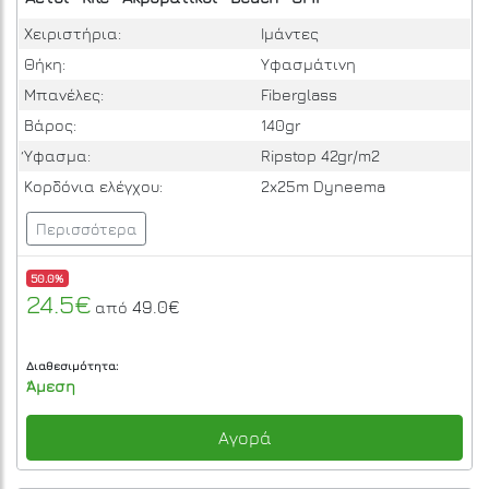
Χειριστήρια:
Ιμάντες
Θήκη:
Υφασμάτινη
Μπανέλες:
Fiberglass
Βάρος:
140gr
Ύφασμα:
Ripstop 42gr/m2
Κορδόνια ελέγχου:
2x25m Dyneema
Περισσότερα
50.0%
24.5€
49.0€
από
Διαθεσιμότητα:
Άμεση
Αγορά