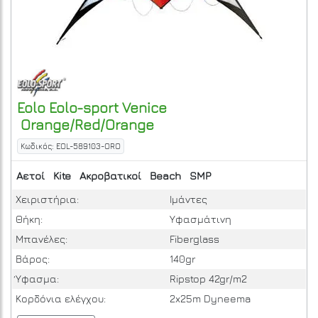
Eolo
Eolo-sport Venice
Orange/Red/Orange
Κωδικός: EOL-589103-ORO
Αετοί
Kite
Ακροβατικοί
Beach
SMP
Χειριστήρια:
Ιμάντες
Θήκη:
Υφασμάτινη
Μπανέλες:
Fiberglass
Βάρος:
140gr
Ύφασμα:
Ripstop 42gr/m2
Κορδόνια ελέγχου:
2x25m Dyneema