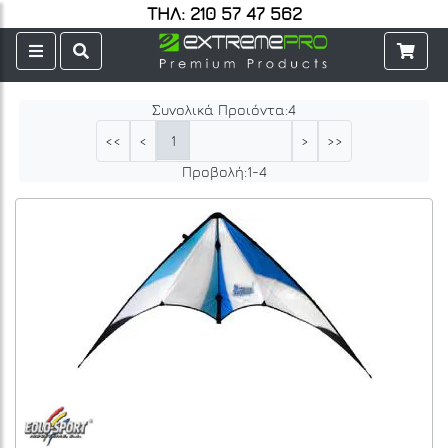
ΤΗΛ: 210 57 47 562
Συνολικά Προιόντα:
4
1
<<
<
>
>>
Προβολή:
1
-
4