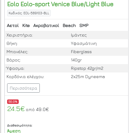
Eolo
Eolo-sport Venice
Blue/Light Blue
Κωδικός: EOL-589103-BLL
Αετοί
Kite
Ακροβατικοί
Beach
SMP
Χειριστήρια:
Ιμάντες
Θήκη:
Υφασμάτινη
Μπανέλες:
Fiberglass
Βάρος:
140gr
Ύφασμα:
Ripstop 42gr/m2
Κορδόνια ελέγχου:
2x25m Dyneema
Περισσότερα
50.0%
24.5€
49.0€
από
Διαθεσιμότητα:
Άμεση