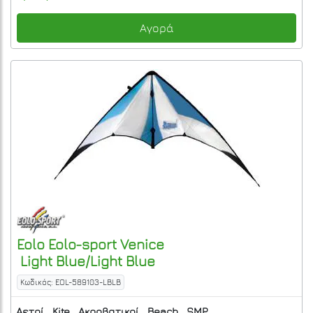
Αγορά
Eolo
Eolo-sport Venice
Light Blue/Light Blue
Κωδικός: EOL-589103-LBLB
Αετοί
Kite
Ακροβατικοί
Beach
SMP