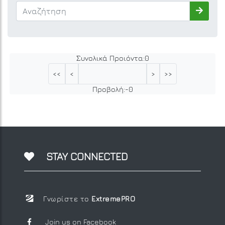
Συνολικά Προιόντα:
0
<<
<
>
>>
Προβολή:
-
0
STAY CONNECTED
Γνωρίστε το
ExtremePRO
Join us on Facebook