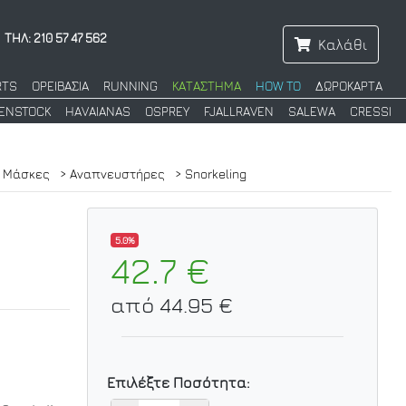
ΤΗΛ: 210 57 47 562
Καλάθι
RTS
ΟΡΕΙΒΑΣΙΑ
RUNNING
ΚΑΤΑΣΤΗΜΑ
HOW TO
ΔΩΡΟΚΑΡΤΑ
KENSTOCK
HAVAIANAS
OSPREY
FJALLRAVEN
SALEWA
CRESSI
 Μάσκες
> Αναπνευστήρες
> Snorkeling
5.0%
42.7 €
από 44.95 €
Επιλέξτε Ποσότητα: