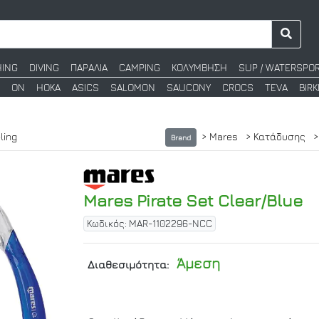
HING
DIVING
ΠΑΡΑΛΙΑ
CAMPING
ΚΟΛΥΜΒΗΣΗ
SUP / WATERSPO
ON
HOKA
ASICS
SALOMON
SAUCONY
CROCS
TEVA
BIR
ling
> Mares
> Κατάδυσης
>
Brand
Mares Pirate Set Clear/Blue
Κωδικός: MAR-1102296-NCC
Άμεση
Διαθεσιμότητα: