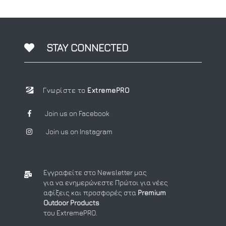
STAY CONNECTED
Γνωρίστε το
ExtremePRO
Join us on Facebook
Join us on Instagram
Εγγραφείτε στο Newsletter μας
για να ενημερώνεστε Πρώτοι για νέες
αφίξεις και προσφορές στα
Premium
Outdoor Products
του ExtremePRO.