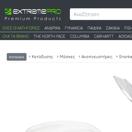
ΟΛΕΣ ΟΙ ΚΑΤΗΓΟΡΙΕΣ
ΑΝΔΡΙΚΑ
ΓΥΝΑΙΚΕΙΑ
ΠΑΙΔΙΚΑ
ΣΑΚΙΔΙΑ
FIS
ΟΛΑ ΤΑ BRAND
THE NORTH FACE
COLUMBIA
CARHARTT
ADIDAS
> Κατάδυσης
> Μάσκες
> Αναπνευστήρες
> Snorke
Κατηγορία