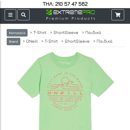
ΤΗΛ: 210 57 47 562
> T-Shirt
> ShortSleeve
> Παιδικά
Κατηγορία
> ONeill
> T-Shirt
> ShortSleeve
> Παιδικά
Brand