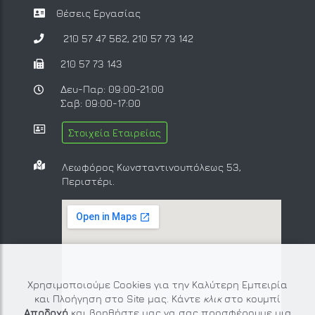
Θέσεις Εργασίας
210 57 47 562
,
210 57 73 142
210 57 73 143
Δευ-Παρ: 09:00-21:00
Σαβ: 09:00-17:00
Στοιχεία Εταιρείας
Λεωφόρος Κωνσταντινουπόλεως 53,
Περιστέρι.
Χρησιμοποιούμε Cookies για την Καλύτερη Εμπειρία
και Πλοήγηση στο Site μας. Κάντε
κλικ
στο κουμπί
Αποδοχή
και βοηθήστε μας να σας προσφέρουμε μια