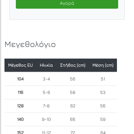
Αγορά
Μεγεθολόγιο
Μέγεθος EU
Ηλικία
Στήθος (cm)
Μέση (cm)
104
3-4
56
51
116
5-6
58
53
128
7-8
62
56
140
9-10
66
59
152
11-12
72
64