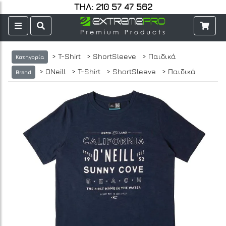
ΤΗΛ: 210 57 47 562
> T-Shirt
> ShortSleeve
> Παιδικά
Κατηγορία
> ONeill
> T-Shirt
> ShortSleeve
> Παιδικά
Brand