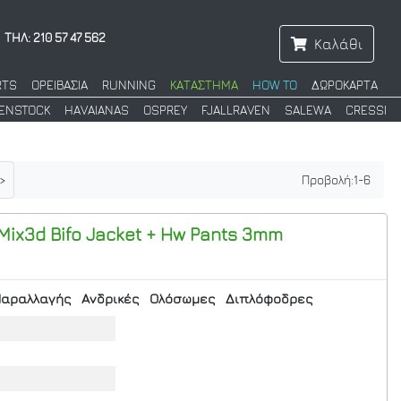
ΤΗΛ: 210 57 47 562
Καλάθι
RTS
ΟΡΕΙΒΑΣΙΑ
RUNNING
ΚΑΤΑΣΤΗΜΑ
HOW TO
ΔΩΡΟΚΑΡΤΑ
KENSTOCK
HAVAIANAS
OSPREY
FJALLRAVEN
SALEWA
CRESSI
>
Προβολή:
1
-
6
ix3d Bifo Jacket + Hw Pants 3mm
αραλλαγής
Ανδρικές
Ολόσωμες
Διπλόφοδρες