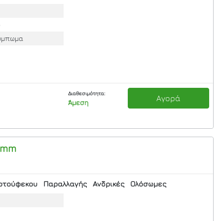
ο
ούμπωμα
Διαθεσιμότητα:
Αγορά
Άμεση
3mm
οτούφεκου
Παραλλαγής
Ανδρικές
Ολόσωμες