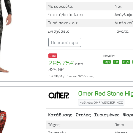
Με κουκούλα:
Ναι
Επιστήθιο όπλισης:
Ανάγλυφ
Ουρά σακακιού:
Διπλό κ
Ενισχύσεις:
Γόνατα
Περισσότερα
9.0%
Μεγέθη:
295.75€
M/3
L/4
XL/5
από
325.0€
ή €
26,84
/μήνα σε
"12"
δόσεις
Omer
Red Stone Hi
Κωδικός: OMR-WE103GP-NCC
Κατάδυσης
Στολές
Ξυρισμένες
Ψαρ
Πάχος:
3mm
Παντελόνι:
Μέσης