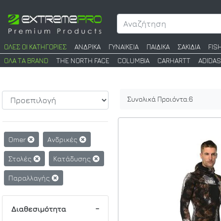
ΟΛΕΣ ΟΙ ΚΑΤΗΓΟΡΙΕΣ
ΑΝΔΡΙΚΑ
ΓΥΝΑΙΚΕΙΑ
ΠΑΙΔΙΚΑ
ΣΑΚΙΔΙΑ
FIS
ΟΛΑ ΤΑ BRAND
THE NORTH FACE
COLUMBIA
CARHARTT
ADIDAS
Συνολικά Προιόντα:
6
Omer
Ανδρικές
Στολές
Κατάδυσης
Παραλλαγής
Διαθεσιμότητα