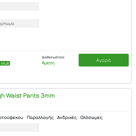
ο
ούμπωμα
Διαθεσιμότητα:
Αγορά
Άμεση
XXL/6
gh Waist Pants 3mm
οτούφεκου
Παραλλαγής
Ανδρικές
Ολόσωμες