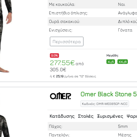
Με κουκούλα:
Ναι
Επιστήθιο όπλισης:
Ανάγλυφ
Ουρά σακακιού:
Διπλό κ
Ενισχύσεις:
Γόνατα
Περισσότερα
9.0%
Μεγέθη:
277.55€
XL/5
XXL/6
από
305.0€
ή €
25,19
/μήνα σε
"12"
δόσεις
Omer
Black Stone 
Κωδικός: OMR-WE085GP-NCC
Κατάδυσης
Στολές
Ξυρισμένες
Ψαρ
Πάχος:
5mm
Παντελόνι:
Μέσης