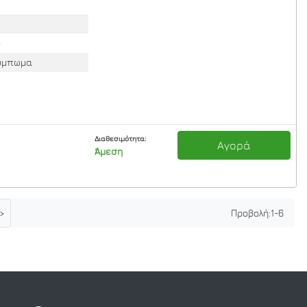
ο
ούμπωμα
Διαθεσιμότητα:
Αγορά
Άμεση
>
Προβολή:
1
-
6