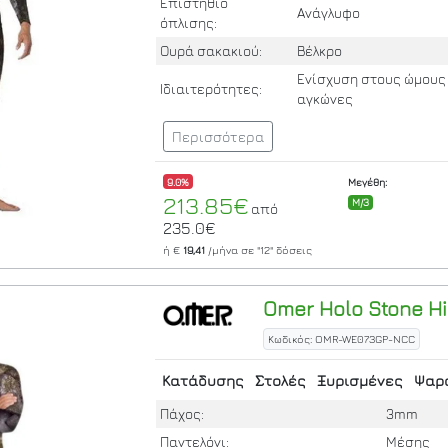
Επιστήθιο
Ανάγλυφο
όπλισης:
Ουρά σακακιού:
Βέλκρο
Ενίσχυση στους ώμους
Ιδιαιτερότητες:
αγκώνες
Περισσότερα
9.0%
Μεγέθη:
213.85€
M/3
από
235.0€
ή €
19,41
/μήνα σε
"12"
δόσεις
Omer
Holo Stone H
Κωδικός: OMR-WE073GP-NCC
Κατάδυσης
Στολές
Ξυρισμένες
Ψαρ
Πάχος:
3mm
Παντελόνι:
Μέσης