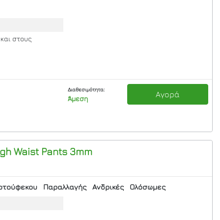
 και στους
Διαθεσιμότητα:
Αγορά
Άμεση
igh Waist Pants 3mm
οτούφεκου
Παραλλαγής
Ανδρικές
Ολόσωμες