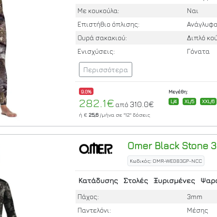
Με κουκούλα:
Ναι
Επιστήθιο όπλισης:
Ανάγλυφ
Ουρά σακακιού:
Διπλό κ
Ενισχύσεις:
Γόνατα
Περισσότερα
9.0%
Μεγέθη:
282.1€
L/4
XL/5
XXL/6
310.0€
από
ή €
25,6
/μήνα σε
"12"
δόσεις
Omer
Black Stone 
Κωδικός: OMR-WE083GP-NCC
Κατάδυσης
Στολές
Ξυρισμένες
Ψαρ
Πάχος:
3mm
Παντελόνι:
Μέσης