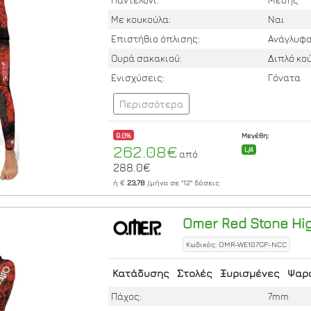
Με κουκούλα:
Ναι
Επιστήθιο όπλισης:
Ανάγλυφ
Ουρά σακακιού:
Διπλό κ
Ενισχύσεις:
Γόνατα
Περισσότερα
9.0%
Μεγέθη:
262.08€
L/4
από
288.0€
ή €
23,78
/μήνα σε
"12"
δόσεις
Omer
Red Stone Hi
Κωδικός: OMR-WE107GP-NCC
Κατάδυσης
Στολές
Ξυρισμένες
Ψαρ
Πάχος:
7mm