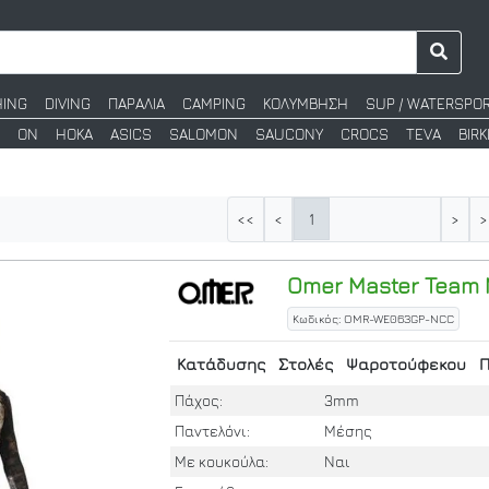
HING
DIVING
ΠΑΡΑΛΙΑ
CAMPING
ΚΟΛΥΜΒΗΣΗ
SUP / WATERSPO
ON
HOKA
ASICS
SALOMON
SAUCONY
CROCS
TEVA
BIR
1
<<
<
>
>
Omer
Master Team M
Κωδικός: OMR-WE063GP-NCC
Κατάδυσης
Στολές
Ψαροτούφεκου
Π
Πάχος:
3mm
Παντελόνι:
Μέσης
Με κουκούλα:
Ναι