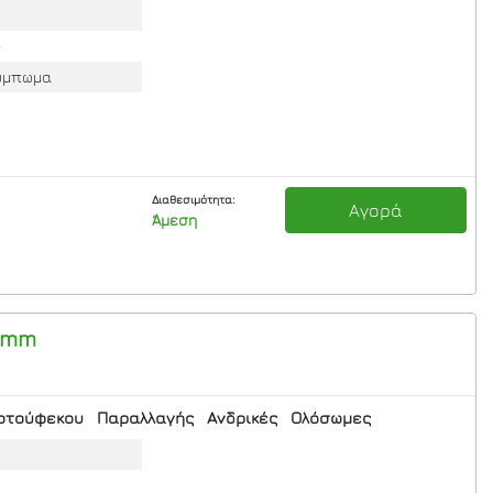
ο
ούμπωμα
Διαθεσιμότητα:
Αγορά
Άμεση
5mm
οτούφεκου
Παραλλαγής
Ανδρικές
Ολόσωμες