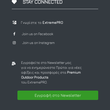
STAY CONNECTED
Γνωρίστε το
ExtremePRO
Join us on Facebook
Join us on Instagram
Εγγραφείτε στο Newsletter μας
για να ενημερώνεστε Πρώτοι για νέες
αφίξεις και προσφορές στα
Premium
Outdoor Products
του ExtremePRO.
Εγγραφή στο Newsletter