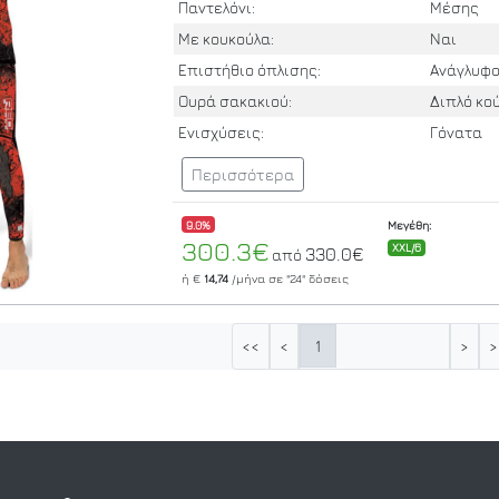
Παντελόνι:
Μέσης
Με κουκούλα:
Ναι
Επιστήθιο όπλισης:
Ανάγλυφ
Ουρά σακακιού:
Διπλό κ
Ενισχύσεις:
Γόνατα
Περισσότερα
9.0%
Μεγέθη:
300.3€
XXL/6
330.0€
από
ή €
14,74
/μήνα σε
"24"
δόσεις
1
<<
<
>
>