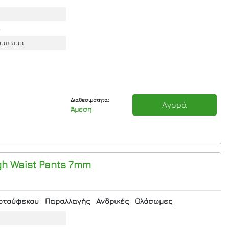
ο
ούμπωμα
Διαθεσιμότητα:
Αγορά
Άμεση
gh Waist Pants 7mm
οτούφεκου
Παραλλαγής
Ανδρικές
Ολόσωμες