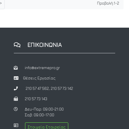
>
Προβολή:
1
-
2
ΕΠΙΚΟΙΝΩΝΙΑ
info@extremepro.gr
Θέσεις Εργασίας
210 57 47 562
,
210 57 73 142
210 57 73 143
Δευ-Παρ: 09:00-21:00
Σαβ: 09:00-17:00
Στοιχεία Εταιρείας