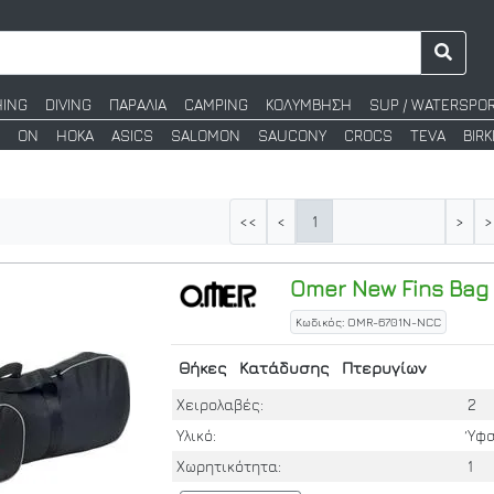
HING
DIVING
ΠΑΡΑΛΙΑ
CAMPING
ΚΟΛΥΜΒΗΣΗ
SUP / WATERSPO
ON
HOKA
ASICS
SALOMON
SAUCONY
CROCS
TEVA
BIR
1
<<
<
>
>
Omer
New Fins Bag
Κωδικός: OMR-6701N-NCC
Θήκες
Κατάδυσης
Πτερυγίων
Χειρολαβές:
2
Υλικό:
Ύφ
Χωρητικότητα:
1