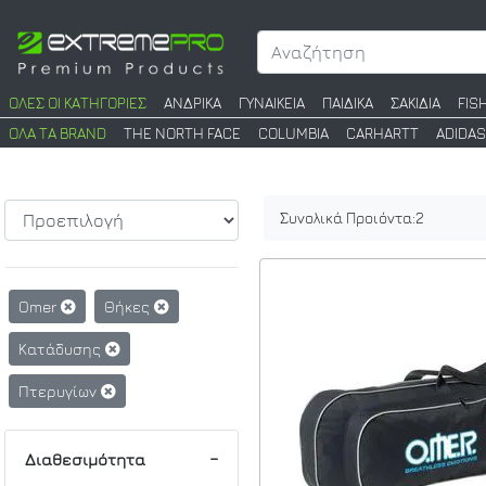
ΟΛΕΣ ΟΙ ΚΑΤΗΓΟΡΙΕΣ
ΑΝΔΡΙΚΑ
ΓΥΝΑΙΚΕΙΑ
ΠΑΙΔΙΚΑ
ΣΑΚΙΔΙΑ
FIS
ΟΛΑ ΤΑ BRAND
THE NORTH FACE
COLUMBIA
CARHARTT
ADIDAS
Συνολικά Προιόντα:
2
Omer
Θήκες
Κατάδυσης
Πτερυγίων
Διαθεσιμότητα