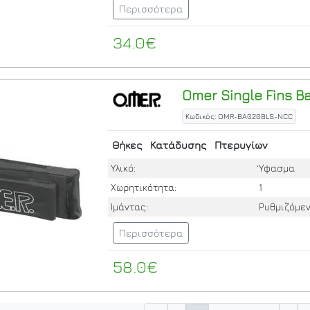
Περισσότερα
34.0€
Omer
Single Fins B
Κωδικός: OMR-BA020BLS-NCC
Θήκες
Κατάδυσης
Πτερυγίων
Υλικό:
Ύφασμα
Χωρητικότητα:
1
Ιμάντας:
Ρυθμιζόμε
Περισσότερα
58.0€