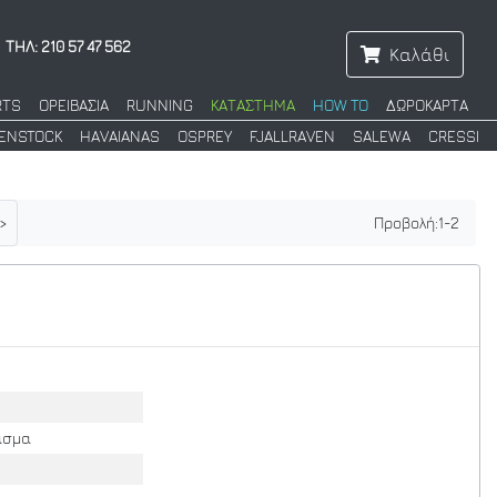
ΤΗΛ: 210 57 47 562
Καλάθι
RTS
ΟΡΕΙΒΑΣΙΑ
RUNNING
ΚΑΤΑΣΤΗΜΑ
HOW TO
ΔΩΡΟΚΑΡΤΑ
KENSTOCK
HAVAIANAS
OSPREY
FJALLRAVEN
SALEWA
CRESSI
>
Προβολή:
1
-
2
ασμα