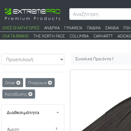
ΟΛΕΣ ΟΙ ΚΑΤΗΓΟΡΙΕΣ
ΑΝΔΡΙΚΑ
ΓΥΝΑΙΚΕΙΑ
ΠΑΙΔΙΚΑ
ΣΑΚΙΔΙΑ
FIS
ΟΛΑ ΤΑ BRAND
THE NORTH FACE
COLUMBIA
CARHARTT
ADIDAS
Συνολικά Προιόντα:
1
Omer
Πτερύγια
Κατάδυσης
Διαθεσιμότητα
1
Άμεση