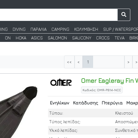
HING
DIVING
ΠΑΡΑΛΙΑ
CAMPING
ΚΟΛΥΜΒΗΣΗ
SUP / WATERSPO
ON
HOKA
ASICS
SALOMON
SAUCONY
CROCS
TEVA
BIR
1
<<
<
>
>
Omer
Eagleray Fin 
Κωδικός: OMR-P814-NCC
Ενηλίκων
Κατάδυσης
Πτερύγια
Μακρ
Τύπου:
Κλειστού
Τύπος λεπίδας:
Αποσπώμε
Υλικό λεπίδας:
Συνθετικό 