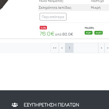
Υλικό πέλματος:
Λάστιχο
Σκληρότητα λεπίδας:
Μικρή
Περισσότερα
5.0%
Μεγέθη:
76.0€
40/41
44/45
80.0€
από
1
<<
<
>
>
ΕΞΥΠΗΡΕΤΗΣΗ ΠΕΛΑΤΩΝ