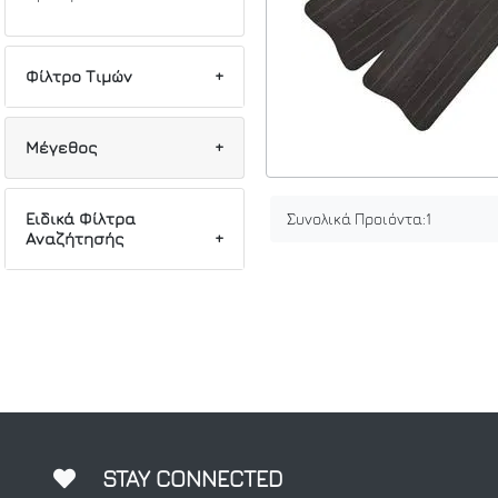
Φίλτρο Τιμών
Min
Max
Μέγεθος
1
40/41
Ειδικά Φίλτρα
Συνολικά Προιόντα:
1
Αναζήτησής
1
44/45
1
Λεπίδας
1
Ψαροτούφεκου
STAY CONNECTED