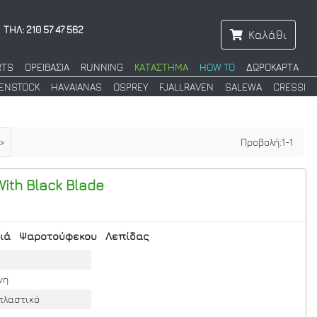
ΤΗΛ: 210 57 47 562
Καλάθι
RTS
ΟΡΕΙΒΑΣΙΑ
RUNNING
ΚΑΤΑΣΤΗΜΑ
HOW TO
ΔΩΡΟΚΑΡΤΑ
KENSTOCK
HAVAIANAS
OSPREY
FJALLRAVEN
SALEWA
CRESSI
>
Προβολή:
1
-
1
With Black Blade
ιά
Ψαροτούφεκου
Λεπίδας
νη
πλαστικό